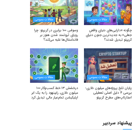
مقالات عمومی
مقالات عمومی
چگونه «دارایی‌های دنیای واقعیِ
وسواس ۱۰۰ برابری در کریپتو: چرا
جعلی» به جدیدترین جنون دنیای
رویای ثروتمند شدن هنوز بر
کریپتو تبدیل شدند؟
فاندامنتال‌ها غلبه می‌کند؟
مقالات عمومی
مقالات عمومی
پایان تلخ پروژه‌های میلیون دلاری؛
درخشش ۱۳ خط کسب‌وکار ۱۰۰
بررسی ۴ دلیل اصلی تعطیلی
میلیون دلاری، رابینهود را به یک ابر
استارتاپ‌های مطرح کریپتو
اپلیکیشن تمام‌عیار مالی تبدیل کرد
پیشنهاد سردبیر