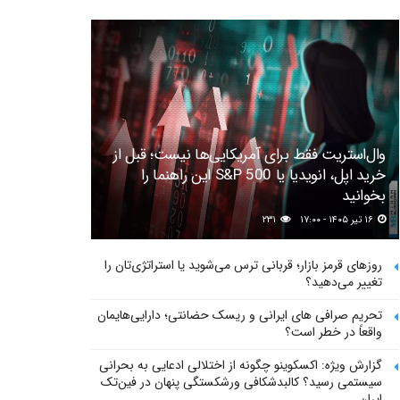
وال‌استریت فقط برای آمریکایی‌ها نیست؛ قبل از
خرید اپل، انویدیا یا S&P 500 این راهنما را
بخوانید
۱۶ تیر ۱۴۰۵ - ۱۷:۰۰
۲۳۱
روزهای قرمز بازار؛ قربانی ترس می‌شوید یا استراتژی‌تان را
تغییر می‌دهید؟
تحریم صرافی های ایرانی و ریسک حضانتی؛ دارایی‌هایمان
واقعاً در خطر است؟
گزارش ویژه: اکسکوینو چگونه از اختلالی ادعایی به بحرانی
سیستمی رسید؟ کالبدشکافی ورشکستگی پنهان در فین‌تک
ایران