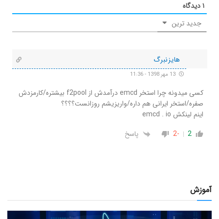
۱
دیدگاه
جدید ترین
هایزنبرگ
13 مهر 1398 - 11:36
کسی میدونه چرا استخر emcd درآمدش از f2pool بیشتره/کارمزدش
صفره/استخر ایرانی هم داره/واریزیشم روزانست؟؟؟؟
اینم لینکش emcd . io
2
-2
پاسخ
آموزش