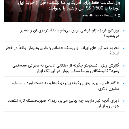
وال‌استریت فقط برای آمریکایی‌ها نیست؛ قبل از خرید اپل،
انویدیا یا S&P 500 این راهنما را بخوانید
۱۶ تیر ۱۴۰۵ - ۱۷:۰۰
۲۳۵
روزهای قرمز بازار؛ قربانی ترس می‌شوید یا استراتژی‌تان را تغییر
می‌دهید؟
تحریم صرافی های ایرانی و ریسک حضانتی؛ دارایی‌هایمان واقعاً در خطر
است؟
گزارش ویژه: اکسکوینو چگونه از اختلالی ادعایی به بحرانی سیستمی
رسید؟ کالبدشکافی ورشکستگی پنهان در فین‌تک ایران
۵ گام طلایی برای ردیابی کیف پول‌ نهنگ‌ها و به دست آوردن سرمایه
میلیون دلاری
«برای آنچه نیاز دارید، چه بهایی می‌پردازید؟» صورت‌مسئله تازه اقتصاد
جهانی و ایران