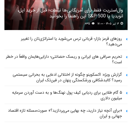
وال‌استریت فقط برای آمریکایی‌ها نیست؛ قبل از خرید اپل،
انویدیا یا S&P 500 این راهنما را بخوانید
۱۶ تیر ۱۴۰۵ - ۱۷:۰۰
۲۳۵
روزهای قرمز بازار؛ قربانی ترس می‌شوید یا استراتژی‌تان را تغییر
می‌دهید؟
تحریم صرافی های ایرانی و ریسک حضانتی؛ دارایی‌هایمان واقعاً در خطر
است؟
گزارش ویژه: اکسکوینو چگونه از اختلالی ادعایی به بحرانی سیستمی
رسید؟ کالبدشکافی ورشکستگی پنهان در فین‌تک ایران
۵ گام طلایی برای ردیابی کیف پول‌ نهنگ‌ها و به دست آوردن سرمایه
میلیون دلاری
«برای آنچه نیاز دارید، چه بهایی می‌پردازید؟» صورت‌مسئله تازه اقتصاد
جهانی و ایران