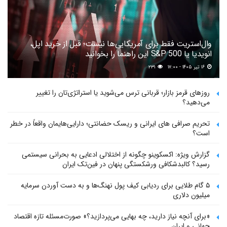
وال‌استریت فقط برای آمریکایی‌ها نیست؛ قبل از خرید اپل،
انویدیا یا S&P 500 این راهنما را بخوانید
۱۶ تیر ۱۴۰۵ - ۱۷:۰۰
۲۳۱
روزهای قرمز بازار؛ قربانی ترس می‌شوید یا استراتژی‌تان را تغییر
می‌دهید؟
تحریم صرافی های ایرانی و ریسک حضانتی؛ دارایی‌هایمان واقعاً در خطر
است؟
گزارش ویژه: اکسکوینو چگونه از اختلالی ادعایی به بحرانی سیستمی
رسید؟ کالبدشکافی ورشکستگی پنهان در فین‌تک ایران
۵ گام طلایی برای ردیابی کیف پول‌ نهنگ‌ها و به دست آوردن سرمایه
میلیون دلاری
«برای آنچه نیاز دارید، چه بهایی می‌پردازید؟» صورت‌مسئله تازه اقتصاد
جهانی و ایران