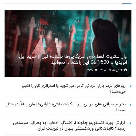
وال‌استریت فقط برای آمریکایی‌ها نیست؛ قبل از خرید اپل،
انویدیا یا S&P 500 این راهنما را بخوانید
۱۶ تیر ۱۴۰۵ - ۱۷:۰۰
۲۳۵
روزهای قرمز بازار؛ قربانی ترس می‌شوید یا استراتژی‌تان را تغییر
می‌دهید؟
تحریم صرافی های ایرانی و ریسک حضانتی؛ دارایی‌هایمان واقعاً در خطر
است؟
گزارش ویژه: اکسکوینو چگونه از اختلالی ادعایی به بحرانی سیستمی
رسید؟ کالبدشکافی ورشکستگی پنهان در فین‌تک ایران