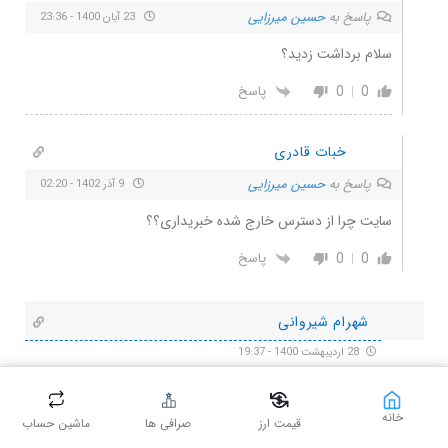
پاسخ به
حسین میرزایی
23 آبان 1400 - 23:36
سلام برداشت زدید؟
0
0
پاسخ
خبات قادری
پاسخ به
حسین میرزایی
9 آذر 1402 - 02:20
سایت چرا از دسترس خارج شده خبریداری؟؟
0
0
پاسخ
شهرام شیروانی
28 اردیبهشت 1400 - 19:37
دوستم خیلی واردتر بود گفت گوشیت رو خراب میکنه آخرش هم اگر
پرداختی داشته باشه اصلا ارزش نداره گول نخور ….. گوش ندادم بهش
خانه
قیمت ارز
صرافی ها
ماشین حساب
الان همون حرف ها رو تجربه کردم گوشیم هم خراب شد