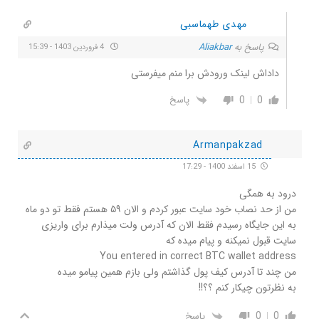
مهدی طهماسبی
پاسخ به
Aliakbar
4 فروردین 1403 - 15:39
داداش لینک ورودش برا منم میفرستی
0
0
پاسخ
Armanpakzad
15 اسفند 1400 - 17:29
درود به همگی
من از حد نصاب خود سایت عبور کردم و الان ۵۹ هستم فقط تو دو ماه
به این جایگاه رسیدم فقط الان که آدرس ولت میذارم برای واریزی
سایت قبول نمیکنه و پیام میده که
You entered in correct BTC wallet address
من چند تا آدرس کیف پول گذاشتم ولی بازم همین پیامو میده
به نظرتون چیکار کنم ؟؟!!
0
0
پاسخ