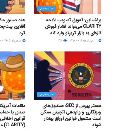
اخبار عمومی
برنشتاین: تعویق تصویب لایحه
هند دستور حذف
CLARITY می‌تواند فشار فروش
تازه‌ای به بازار کریپتو وارد کند
کرد
۱۲ مرداد ۱۴۰۵ - ۲۳:۰۰
۳۶
۸ مرداد ۱۴۰۵ - ۱۵:۰۰
اخبار عمومی
هستر پیرس از SEC: صندوق‌های
رمزنگاری و وام‌دهی آنچینن ممکن
صدور یا حمای
است مشمول قوانین اوراق بهادار
قوانین اخلاقی
شوند
(CLARITY) منع شدند