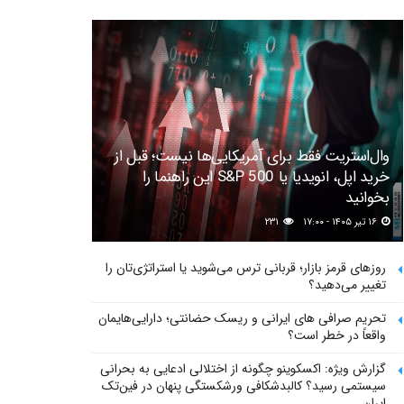
وال‌استریت فقط برای آمریکایی‌ها نیست؛ قبل از
خرید اپل، انویدیا یا S&P 500 این راهنما را
بخوانید
۱۶ تیر ۱۴۰۵ - ۱۷:۰۰
۲۳۱
روزهای قرمز بازار؛ قربانی ترس می‌شوید یا استراتژی‌تان را
تغییر می‌دهید؟
تحریم صرافی های ایرانی و ریسک حضانتی؛ دارایی‌هایمان
واقعاً در خطر است؟
گزارش ویژه: اکسکوینو چگونه از اختلالی ادعایی به بحرانی
سیستمی رسید؟ کالبدشکافی ورشکستگی پنهان در فین‌تک
ایران