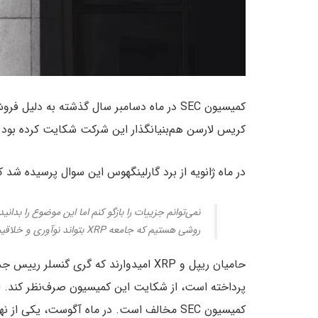
کریس لارسن هم‌بنیانگذار این شرکت شکایت کرده بود.
در ماه ژانویه از برد گارلینگهوس این سوال پرسیده شد که چرا با کمیسیون SEC به تو
نمی‌توانم جزییات را بازگو کنم اما این موضوع را بد
روشی هستیم که جامعه XRP بتواند نوآوری و خلاقیت خود را ادامه دهد و از مشتریان محافظت شود.
پرداخته است، از شکایت این کمیسیون صرف‌نظر کند. ای
کمیسیون SEC مخالف است. در ماه آگوست، یک