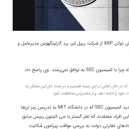
کمیسیون SEC در ماه دسامبر سال گذشته به دلیل فروش توکن XRP از شرکت ریپل لبز، برد گارلینگهوس مدیرعامل و
افق نمی‌رسند. وی پاسخ داد:
انید که در حال تلاش در این زمینه هستیم و در صدد حل این مشکل به
حامیان ریپل و XRP امیدوارند که گری گنسلر رییس جدید کمیسیون SEC که در دانشگاه MIT به تدریس رمز ارزها
ن افراد معتقدند که نظر گنسلر با جی کلیتون رییس سابق
ی از نهادهای نظارتی دولت به بررسی عواقب پیرامون شکایت