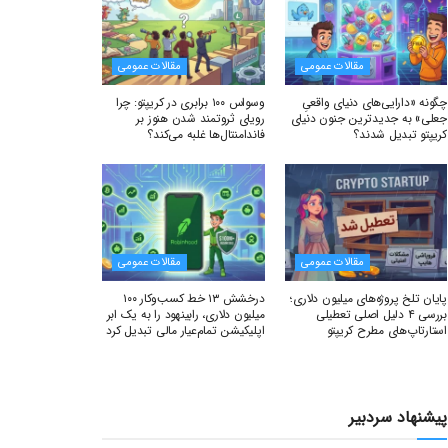
مقالات عمومی
مقالات عمومی
چگونه «دارایی‌های دنیای واقعیِ
وسواس ۱۰۰ برابری در کریپتو: چرا
جعلی» به جدیدترین جنون دنیای
رویای ثروتمند شدن هنوز بر
کریپتو تبدیل شدند؟
فاندامنتال‌ها غلبه می‌کند؟
مقالات عمومی
مقالات عمومی
پایان تلخ پروژه‌های میلیون دلاری؛
درخشش ۱۳ خط کسب‌وکار ۱۰۰
بررسی ۴ دلیل اصلی تعطیلی
میلیون دلاری، رابینهود را به یک ابر
استارتاپ‌های مطرح کریپتو
اپلیکیشن تمام‌عیار مالی تبدیل کرد
پیشنهاد سردبیر