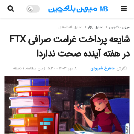
میهن بلاکچین
تحلیل بازار
تحلیل فاندامنتال
شایعه پرداخت غرامت صرافی FTX
در هفته آینده صحت ندارد!
نگارش:‌
ماهرخ شیرودی
۸ مهر ۱۴۰۳ - ۱۵:۳۰
زمان مطالعه: ۱ دقیقه