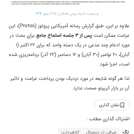
وب‌سایت کمیته رسمی طلبکاران FTX؛ منبع:
FTX
علاوه بر این، طبق گزارش رسانه آمریکایی پروتوز (Protos)، این
غرامت ممکن است
پس از ۳ جلسه استماع جامع
برای بحث در
مورد ادغام چند مدعی در یک دسته واحد که برای ۲۲ اکتبر (۱
آبان)، ۲۰ نوامبر (۳۰ آبان) و ۱۲ دسامبر (۲۲ آذر) برنامه‌ریزی شده
است، اجرا شود.
لذا هر گونه شایعه در مورد نزدیک بودن پرداخت غرامت و تاثیر
آن بر بازار کریپتو صحت ندارد.
نشان گذاری
تگ:
صرافی ارز دیجیتال
کلاهبرداری