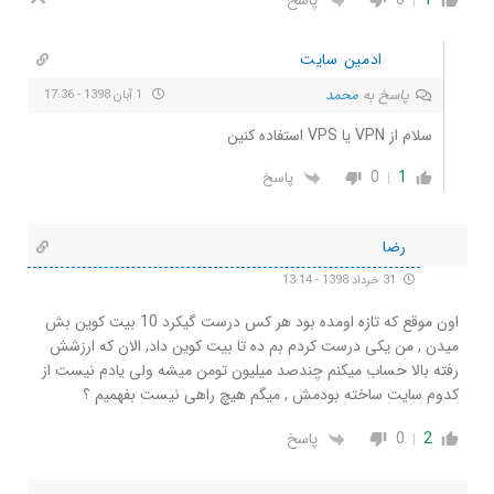
1
0
پاسخ
ادمین سایت
پاسخ به
محمد
1 آبان 1398 - 17:36
سلام از VPN یا VPS استفاده کنین
0
1
پاسخ
رضا
31 خرداد 1398 - 13:14
اون موقع که تازه اومده بود هر کس درست گیکرد 10 بیت کوین بش
میدن , من یکی درست کردم بم ده تا بیت کوین داد, الان که ارزشش
رفته بالا حساب میکنم چندصد میلیون تومن میشه ولی یادم نیست از
کدوم سایت ساخته بودمش , میگم هیچ راهی نیست بفهمیم ؟
2
0
پاسخ