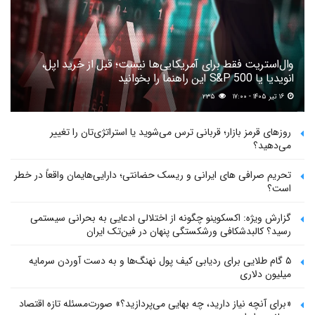
وال‌استریت فقط برای آمریکایی‌ها نیست؛ قبل از خرید اپل،
انویدیا یا S&P 500 این راهنما را بخوانید
۱۶ تیر ۱۴۰۵ - ۱۷:۰۰
۲۳۵
روزهای قرمز بازار؛ قربانی ترس می‌شوید یا استراتژی‌تان را تغییر
می‌دهید؟
تحریم صرافی های ایرانی و ریسک حضانتی؛ دارایی‌هایمان واقعاً در خطر
است؟
گزارش ویژه: اکسکوینو چگونه از اختلالی ادعایی به بحرانی سیستمی
رسید؟ کالبدشکافی ورشکستگی پنهان در فین‌تک ایران
۵ گام طلایی برای ردیابی کیف پول‌ نهنگ‌ها و به دست آوردن سرمایه
میلیون دلاری
«برای آنچه نیاز دارید، چه بهایی می‌پردازید؟» صورت‌مسئله تازه اقتصاد