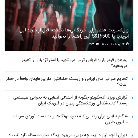
وال‌استریت فقط برای آمریکایی‌ها نیست؛ قبل از خرید اپل،
انویدیا یا S&P 500 این راهنما را بخوانید
۱۶ تیر ۱۴۰۵ - ۱۷:۰۰
۲۳۸
روزهای قرمز بازار؛ قربانی ترس می‌شوید یا استراتژی‌تان را تغییر
می‌دهید؟
تحریم صرافی های ایرانی و ریسک حضانتی؛ دارایی‌هایمان واقعاً در خطر
است؟
گزارش ویژه: اکسکوینو چگونه از اختلالی ادعایی به بحرانی سیستمی
رسید؟ کالبدشکافی ورشکستگی پنهان در فین‌تک ایران
۵ گام طلایی برای ردیابی کیف پول‌ نهنگ‌ها و به دست آوردن سرمایه
میلیون دلاری
«برای آنچه نیاز دارید، چه بهایی می‌پردازید؟» صورت‌مسئله تازه اقتصاد