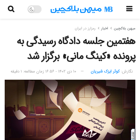
میهن بلاکچین
اخبار
رمزارز در ایران
هفتمین جلسه دادگاه رسیدگی به
پرونده «کینگ مانی» برگزار شد
نگارش:‌
کوثر ایزک شیریان
۱۰ دی ۱۴۰۲ - ۱۶:۵۶
زمان مطالعه: ۱ دقیقه