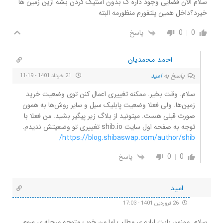
سلام الان فضایی وجود داره ک بدون استیک کردن بشه ازین زمین ها
خیرد؟داخل همین پلتفورم منظورمه البته
0
0
پاسخ
احمد محمدیان
پاسخ به
امید
21 خرداد 1401 - 11:19
سلام. وقت بخیر. ممکنه تغییری اعمال کنن توی وضعیت خرید
زمین‌ها. ولی فعلا وضعیت پابلیک سیل و سایر روش‌ها به همون
صورت قبلی هست. میتونید از بلاگ زیر پیگیر بشید. من فعلا با
توجه به صفحه اول سایت shib.io تغییری تو وضعیتش ندیدم.
https://blog.shibaswap.com/author/shib/
0
0
پاسخ
امید
26 فروردین 1401 - 17:03
سلام .ممنون بابت ارایه ی مطلب اما من خوب متوجه مرحله ی سوم