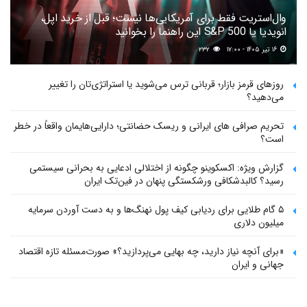
وال‌استریت فقط برای آمریکایی‌ها نیست؛ قبل از خرید اپل،
انویدیا یا S&P 500 این راهنما را بخوانید
۱۶ تیر ۱۴۰۵ - ۱۷:۰۰
۲۳۲
روزهای قرمز بازار؛ قربانی ترس می‌شوید یا استراتژی‌تان را تغییر
می‌دهید؟
تحریم صرافی های ایرانی و ریسک حضانتی؛ دارایی‌هایمان واقعاً در خطر
است؟
گزارش ویژه: اکسکوینو چگونه از اختلالی ادعایی به بحرانی سیستمی
رسید؟ کالبدشکافی ورشکستگی پنهان در فین‌تک ایران
۵ گام طلایی برای ردیابی کیف پول‌ نهنگ‌ها و به دست آوردن سرمایه
میلیون دلاری
«برای آنچه نیاز دارید، چه بهایی می‌پردازید؟» صورت‌مسئله تازه اقتصاد
جهانی و ایران