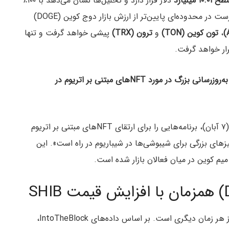
 ۱۰.۰۱ میلیارد
دلار قرار دارد و تحلیل‌ها نشان می‌دهد با ۱۰۰٪
و درست در محدوده‌ای پایین‌تر از ارزش بازار دوج‌ کوین (DOGE)
،
تون‌ کوین (TON)
و
ترون (TRX)
پیشی خواهد گرفت و تنها
ار خواهد گرفت.
یک به‌روزرسانی بزرگ در مورد NFTهای مبتنی بر اتریوم در
لوسی (Luci)، سرپرست بازاریابی شیبا اینو در ۲۸ اکتبر‌ (۷ آبان)، برنامه‌هایی را برای ارتقای NFT‌های مبتنی بر اتریوم
وسی، «چیزهای بزرگی برای شیبوشی‌ها در شیباریوم در راه است». این
میم کوین در میان فعالان بازار شده است.
احتمال جهش قیمت شیبا اینو در روزهای آینده بیشتر از هر زمان دیگری است. بر اساس داده‌های IntoTheBlock،