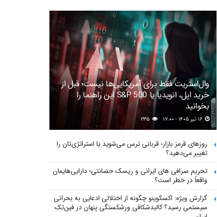
وال‌استریت فقط برای آمریکایی‌ها نیست؛ قبل از
خرید اپل، انویدیا یا S&P 500 این راهنما را
بخوانید
۱۶ تیر ۱۴۰۵ - ۱۷:۰۰
۲۳۵
روزهای قرمز بازار؛ قربانی ترس می‌شوید یا استراتژی‌تان را
تغییر می‌دهید؟
تحریم صرافی های ایرانی و ریسک حضانتی؛ دارایی‌هایمان
واقعاً در خطر است؟
گزارش ویژه: اکسکوینو چگونه از اختلالی ادعایی به بحرانی
سیستمی رسید؟ کالبدشکافی ورشکستگی پنهان در فین‌تک
ایران