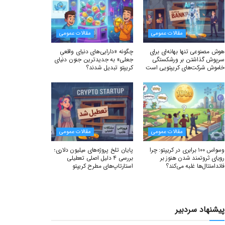
مقالات عمومی
مقالات عمومی
هوش مصنوعی تنها بهانه‌ای برای
چگونه «دارایی‌های دنیای واقعیِ
سرپوش گذاشتن بر ورشکستگی
جعلی» به جدیدترین جنون دنیای
خاموش شرکت‌های کریپتویی است
کریپتو تبدیل شدند؟
مقالات عمومی
مقالات عمومی
وسواس ۱۰۰ برابری در کریپتو: چرا
پایان تلخ پروژه‌های میلیون دلاری؛
رویای ثروتمند شدن هنوز بر
بررسی ۴ دلیل اصلی تعطیلی
فاندامنتال‌ها غلبه می‌کند؟
استارتاپ‌های مطرح کریپتو
پیشنهاد سردبیر