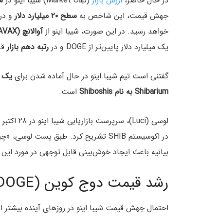
در حال حاضر،
ارزش بازار
(Market Cap) شیبا اینو در
سطح
جهش قیمت، این شاخص به
سطح ۲۰ میلیارد دلار
خواهد رسید. در این صورت، شیبا اینو از
آوالانچ (AVAX)
یک میلیارد دلار پایین‌تر از DOGE و در
رتبه دهم بازار
قر
گفتنی است تیم شیبا اینو در حال آماده شدن برای
Shibarium به نام Shiboshis
است.
در اکوسیستم SHIB تشریح کرد. طبق پست ل
بیانیه باعث ایجاد خوش‌بینی قابل توجهی در مورد این 
رشد قیمت دوج کوین (DOGE) همزمان با افزایش قیمت SHIB