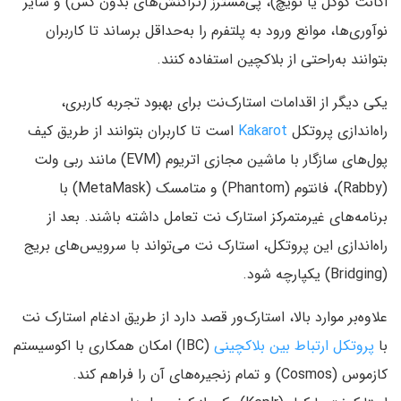
اکانت گوگل یا تویچ)، پی‌مسترز (تراکنش‌های بدون گس) و سایر
نوآوری‌ها، موانع ورود به پلتفرم را به‌حداقل برساند تا کاربران
بتوانند به‌راحتی از بلاکچین استفاده کنند.
یکی دیگر از اقدامات استارک‌نت برای بهبود تجربه کاربری،
راه‌اندازی پروتکل
Kakarot
است تا کاربران بتوانند از طریق کیف
پول‌های سازگار با ماشین مجازی اتریوم (EVM) مانند ربی ولت
(Rabby)، فانتوم (Phantom) و متامسک (MetaMask) با
برنامه‌های غیرمتمرکز استارک نت تعامل داشته باشند. بعد از
راه‌اندازی این پروتکل، استارک نت می‌تواند با سرویس‌های بریج
(Bridging) یکپارچه‌ شود.
علاوه‌بر موارد بالا، استارک‌ور قصد دارد از طریق ادغام استارک نت
با
پروتکل ارتباط بین بلاکچینی
(IBC) امکان همکاری با اکوسیستم
کازموس (Cosmos) و تمام زنجیره‌های آن را فراهم کند.