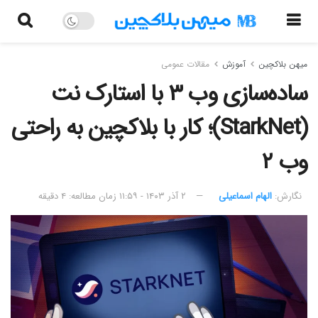
میهن بلاکچین
آموزش
مقالات عمومی
ساده‌سازی وب ۳ با استارک نت
(StarkNet)؛ کار با بلاکچین به راحتی
وب ۲
نگارش:‌
الهام اسماعیلی
۲ آذر ۱۴۰۳ - ۱۱:۵۹
زمان مطالعه: ۴ دقیقه