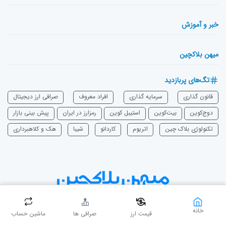
خبر و آموزش
میهن بلاکچین
تگ‌های پربازدید
قانون گذاری
سرمایه‌ گذاری
افراد معروف
صرافی ارز دیجیتال
دوج‌کوین
بیت‌کوین
استیبل کوین
رمزارز در ایران
پیش بینی بازار
تکنولوژی بلاک چین
اتریوم
‌کاردانو
شیبا
هک و کلاهبرداری
دست در دست، بی‌نهایت برای میهن
خانه
قیمت ارز
صرافی ها
ماشین حساب