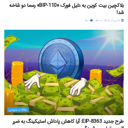
بلاکچین بیت کوین به دلیل فورک «BIP-110» رسما دو شاخه
شد!
۱۸ مرداد ۱۴۰۵ - ۱۳:۰۰
۵۰
مقالات عمومی
طرح جدید EIP-8363: آیا کاهش پاداش استیکینگ به ضرر