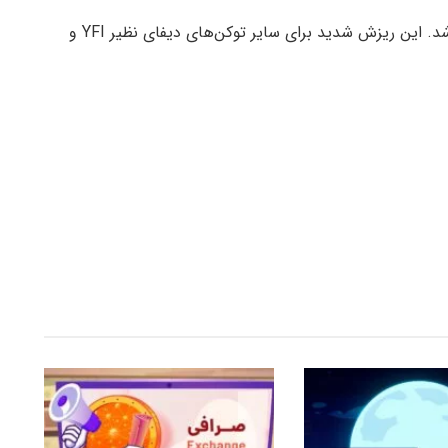
در این بین، اتریوم با کاهش قیمت ۱۷ درصدی مواجه شد. این ریزش شدید برای سایر توکن‌های دیفای نظیر YFI و