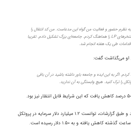
 به نظرم حضور و فعالیت من گواه این مدعاست. من کد انتقال را
نوشتم و تمام حسابرسی‌ها را انجام دادم. بزرگترین استخرهای LP را هماهنگ کردم. جامعه‌ای بزرگ تشکیل دادم. تقریبا
ی او می‌گذاشت گفت:
کردم. اگر به این ایده و جامعه باور داشته باشید در آن باقی
تکل را ترک کنید. هیچ وابستگی به آن ندارید.
توکن SUSHI در تاریخ ۱ سپتامبر در بایننس فهرست شد و طبق گزارشات، توانست ۱.۲ میلیارد دلار سرمایه در پروتکل