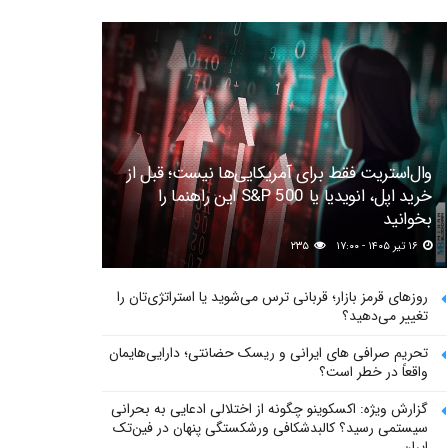
وال‌استریت فقط برای آمریکایی‌ها نیست؛ قبل از
خرید اپل، انویدیا یا S&P 500 این راهنما را
بخوانید
۱۶ تیر ۱۴۰۵ - ۱۷:۰۰
۲۳۵
روزهای قرمز بازار؛ قربانی ترس می‌شوید یا استراتژی‌تان را
تغییر می‌دهید؟
تحریم صرافی های ایرانی و ریسک حضانتی؛ دارایی‌هایمان
واقعاً در خطر است؟
گزارش ویژه: اکسکوینو چگونه از اختلالی ادعایی به بحرانی
سیستمی رسید؟ کالبدشکافی ورشکستگی پنهان در فین‌تک
ایران