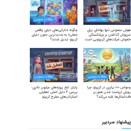
مقالات عمومی
مقالات عمومی
هوش مصنوعی تنها بهانه‌ای برای
چگونه «دارایی‌های دنیای واقعیِ
سرپوش گذاشتن بر ورشکستگی
جعلی» به جدیدترین جنون دنیای
خاموش شرکت‌های کریپتویی است
کریپتو تبدیل شدند؟
مقالات عمومی
مقالات عمومی
وسواس ۱۰۰ برابری در کریپتو: چرا
پایان تلخ پروژه‌های میلیون دلاری؛
رویای ثروتمند شدن هنوز بر
بررسی ۴ دلیل اصلی تعطیلی
فاندامنتال‌ها غلبه می‌کند؟
استارتاپ‌های مطرح کریپتو
پیشنهاد سردبیر