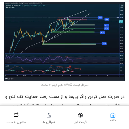
نمودار قیمت AVAX تایم فریم ۴ ساعت
در صورت عمل کردن واگرایی‌ها و از دست رفت حمایت کف کنج و
میانگین‌های متحرک مهم‌ترین حمایت‌های استاتیک آوالانچ در
نواحی ۶۱.۷؛ ۵۵.۲؛ ۴۸.۳ دلار است. به‌طورکلی آوالانچ برای پر
خانه
قیمت ارز
صرافی ها
ماشین حساب
کردن این واگرایی در شاخص قدرت نسبی (Rsi) باید خط روند