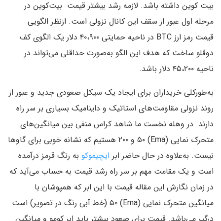
بیت کوین داشته باشد. لازمه رشد بیشتر قیمت بیت‌کوین در
مرحله اول عبور از سقف این کانال نزولی است. ازنظر الگویی
قیمت رمز ارز BTC در ناحیه حمایتی ۴۰،۹۰۰ دلار یک الگوی کف
دوقلو ساخت که هدف این الگو به‌صورت حداقلی می‌تواند در
ناحیه ۴۵،۲۰۰ دلار باشد.
به‌طورکلی خریداران برای ایجاد یک سیکل صعودی جدید و عبور از
روند نزولی مقاومت‌های استاتیک و داینامیک بسیاری بر سر راه
دارند. در وهله نخست ما شاهد کراس منفی بین میانگین‌های
متحرک نمایی (Ema) ۵۰ و ۲۰۰ هستیم که نشانه خوبی برای گاوها
نیست. به‌علاوه در حال حاضر ابر
ایچیموکو
به رنگ قرمز درآمده
است و یک مقامت مهم بر سر راه رشد قیمت به حساب می‌آید که
در زمان نگارش این مقاله قیمت با این ابر که همپوشان با
میانگین‌ متحرک نمایی (Ema) ۵۰ (خط آبی رنگ در تصویر) است
درگیر می‌باشد. قیمت برای صعود بیشتر باید ابر کومو و میانگین‌