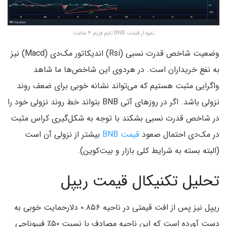
نمودار قیمت BNB تایم فریم ۴ ساعت
وضعیت شاخص قدرت نسبی (Rsi) اندیکاتور مک‌دی (Macd) نیز
به نفع خریداران است. در هردوی این شاخص‌ها ما شاهد
واگرایی مثبت هستیم که می‌تواند نشانه خوبی برای ضعف روند
نزولی باشد. اگر در روزهای آتی BNB بتواند خط روند نزولی خود را
در شاخص قدرت نسبی بشکند با توجه به شکل‌گیری کراس مثبت
در مک‌دی احتمال صعود
قیمت BNB
بیشتر از نزولی آن است
(البته بسته به شرایط کلی بازار و بیت‌کوین).
تحلیل تکنیکال قیمت ریپل
ریپل نیز پس از افت قیمتی در ناحیه ۰.۸۵۶ دلارحمایت خوبی به
دست آورده است که این ناحیه مصادف با نسبت ۵۰٪ فیبوناچی