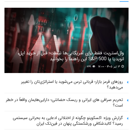
وال‌استریت فقط برای آمریکایی‌ها نیست؛ قبل از خرید اپل،
انویدیا یا S&P 500 این راهنما را بخوانید
۱۶ تیر ۱۴۰۵ - ۱۷:۰۰
۲۳۱
روزهای قرمز بازار؛ قربانی ترس می‌شوید یا استراتژی‌تان را تغییر
می‌دهید؟
تحریم صرافی های ایرانی و ریسک حضانتی؛ دارایی‌هایمان واقعاً در خطر
است؟
گزارش ویژه: اکسکوینو چگونه از اختلالی ادعایی به بحرانی سیستمی
رسید؟ کالبدشکافی ورشکستگی پنهان در فین‌تک ایران