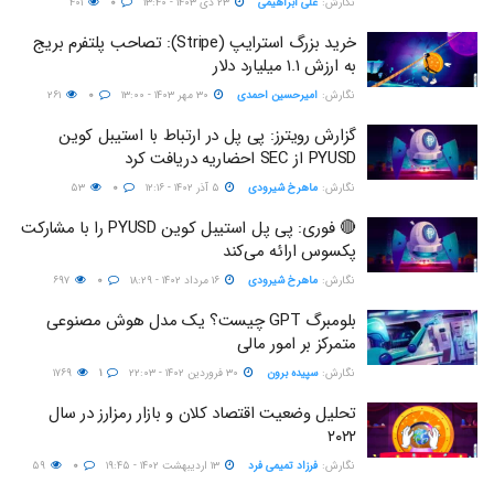
نگارش:‌
علی ابراهیمی
۲۳ دی ۱۴۰۳ - ۱۳:۴۰
۰
۴۰۱
خرید بزرگ استرایپ (Stripe): تصاحب پلتفرم بریج
به ارزش ۱.۱ میلیارد دلار
نگارش:‌
امیرحسین احمدی
۳۰ مهر ۱۴۰۳ - ۱۳:۰۰
۰
۲۶۱
گزارش رویترز: پی پل در ارتباط با استیبل کوین
PYUSD از SEC احضاریه دریافت کرد
نگارش:‌
ماهرخ شیرودی
۵ آذر ۱۴۰۲ - ۱۲:۱۶
۰
۵۳
🔴 فوری: پی پل استیبل کوین PYUSD را با مشارکت
پکسوس ارائه می‌کند
نگارش:‌
ماهرخ شیرودی
۱۶ مرداد ۱۴۰۲ - ۱۸:۲۹
۰
۶۹۷
بلومبرگ GPT چیست؟ یک مدل هوش مصنوعی
متمرکز بر امور مالی
نگارش:‌
سپیده برون
۳۰ فروردین ۱۴۰۲ - ۲۲:۰۳
۱
۱۷۶۹
تحلیل وضعیت اقتصاد کلان و بازار رمزارز در سال
۲۰۲۲
نگارش:‌
فرزاد تمیمی فرد
۱۳ اردیبهشت ۱۴۰۲ - ۱۹:۴۵
۰
۵۹