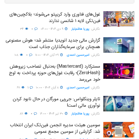
غول‌های فناوری وارد کریپتو می‌شوند؛ بلاکچین‌های
فین‌تکی لایه ۱ شانسی ندارند
نگارش:‌
پوریا هاشم‌تبار
۹ دی ۱۴۰۴ - ۰۴:۰۰
۰
۳۴
گزارش مالی جدید انویدیا منتشر شد؛ هوش مصنوعی
همچنان برای سرمایه‌گذاران جذاب است
نگارش:‌
امیرحسین احمدی
۲۹ آبان ۱۴۰۴ - ۱۱:۰۰
۰
۱۰۸
مسترکارد (Mastercard) به‌دنبال تصاحب زیروهش
(ZeroHash)؛ رقابت غول‌های حوزه پرداخت به اوج
خود می‌رسد
نگارش:‌
امیرحسین احمدی
۸ آبان ۱۴۰۴ - ۱۰:۰۰
۱
۶۷
تایلر وینکلواس: جی‌پی مورگان در حال نابود کردن
نوآوری مالی است!
نگارش:‌
پوریا هاشم‌تبار
۳۰ تیر ۱۴۰۴ - ۱۶:۰۰
۰
۸۷
سومین هیئت‌ مدیره انجمن فین‌تک ایران انتخاب
شد: گزارشی از سومین مجمع عمومی