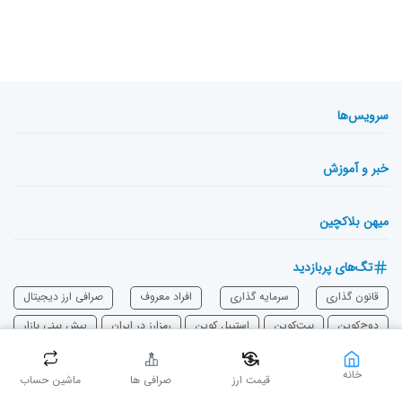
سرویس‌ها
خبر و آموزش
میهن بلاکچین
تگ‌های پربازدید
قانون گذاری
سرمایه‌ گذاری
افراد معروف
صرافی ارز دیجیتال
دوج‌کوین
بیت‌کوین
استیبل کوین
رمزارز در ایران
پیش بینی بازار
تکنولوژی بلاک چین
اتریوم
‌کاردانو
شیبا
هک و کلاهبرداری
خانه
قیمت ارز
صرافی ها
ماشین حساب