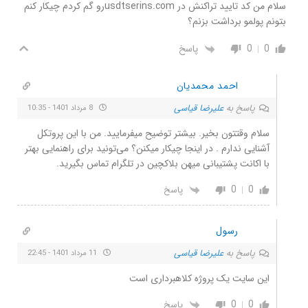
سلام من کد تایید تراکنش در usdtserins.comرو گم کردم چیکار کنم
بتونم پولمو برداشت بزنم؟
0
0
پاسخ
احمد محمدیان
پاسخ به
علیرضا قیاسی
8 مرداد 1401 - 10:35
سلام وقتتون بخیر. بیشتر توضیح میفرمایید. من با این پروتکل
آشنایی ندارم . در اینجا چیکار میکنن؟ می‌تونید برای راهنمایی بهتر
با اکانت پشتیبانی میهن بلاکچین در تلگرام تماس بگیرید.
0
0
پاسخ
رسول
پاسخ به
علیرضا قیاسی
11 مرداد 1401 - 22:45
این سایت یک پروژه کلاهبرداری است
0
0
پاسخ