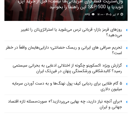
وال‌استریت فقط برای آمریکایی‌ها نیست؛ قبل از خرید اپل،
انویدیا یا S&P 500 این راهنما را بخوانید
۱۶ تیر ۱۴۰۵ - ۱۷:۰۰
۲۳۵
روزهای قرمز بازار؛ قربانی ترس می‌شوید یا استراتژی‌تان را تغییر
می‌دهید؟
تحریم صرافی های ایرانی و ریسک حضانتی؛ دارایی‌هایمان واقعاً در خطر
است؟
گزارش ویژه: اکسکوینو چگونه از اختلالی ادعایی به بحرانی سیستمی
رسید؟ کالبدشکافی ورشکستگی پنهان در فین‌تک ایران
۵ گام طلایی برای ردیابی کیف پول‌ نهنگ‌ها و به دست آوردن سرمایه
میلیون دلاری
«برای آنچه نیاز دارید، چه بهایی می‌پردازید؟» صورت‌مسئله تازه اقتصاد
جهانی و ایران