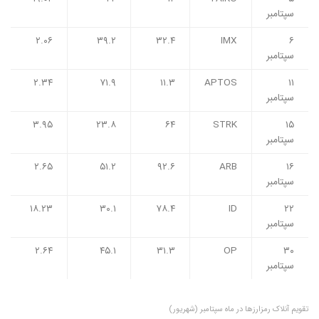
سپتامبر
۲.۰۶
۳۹.۲
۳۲.۴
IMX
۶
سپتامبر
۲.۳۴
۷۱.۹
۱۱.۳
APTOS
۱۱
سپتامبر
۳.۹۵
۲۳.۸
۶۴
STRK
۱۵
سپتامبر
۲.۶۵
۵۱.۲
۹۲.۶
ARB
۱۶
سپتامبر
۱۸.۲۳
۳۰.۱
۷۸.۴
ID
۲۲
سپتامبر
۲.۶۴
۴۵.۱
۳۱.۳
OP
۳۰
سپتامبر
تقویم آنلاک رمزارزها در ماه سپتامبر (شهریور)