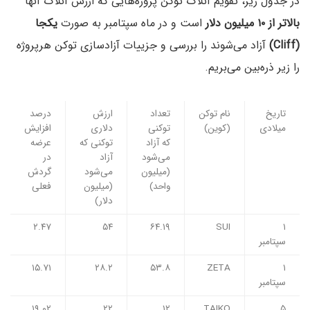
در جدول زیر، تقویم آنلاک توکن پروژه‌هایی که ارزش آنلاک آنها
بالاتر از ۱۰ میلیون دلار
است و در ماه سپتامبر به صورت
یکجا
(Cliff)
آزاد می‌شوند را بررسی و جزییات آزادسازی توکن هرپروژه
را زیر ذره‌بین می‌بریم.
تاریخ
نام توکن
تعداد
ارزش
درصد
میلادی
(کوین)
توکنی
دلاری
افزایش
که آزاد
توکنی که
عرضه
می‌شود
آزاد
در
(میلیون
می‌شود
گردش
واحد)
(میلیون
فعلی
دلار)
۲.۴۷
۵۴
۶۴.۱۹
SUI
۱
سپتامبر
۱۵.۷۱
۲۸.۲
۵۳.۸
ZETA
۱
سپتامبر
۱۹.۰۲
۲۲
۱۲
TAIKO
۵