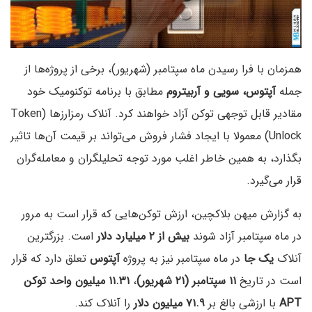
همزمان با فرا رسیدن ماه سپتامبر (شهریور)، برخی از پروژه‌ها از
جمله
آپتوس، سویی و آربیتروم
مطابق با برنامه توکنومیک خود
مقادیر قابل توجهی توکن آزاد خواهند کرد. آنلاک رمزارزها (Token
Unlock) معمولا با ایجاد فشار فروش می‌تواند بر قیمت آن‌ها تاثیر
بگذارد، به همین خاطر اغلب مورد توجه تحلیلگران و معامله‌گران
قرار می‌گیرد.
به گزارش میهن بلاکچین، ارزش توکن‌هایی که قرار است به مرور
در ماه سپتامبر آزاد شوند
بیش از ۲ میلیارد دلار
است. بزرگترین
آنلاک
یک جا
در ماه سپتامبر نیز به پروژه
آپتوس
تعلق دارد که قرار
است در تاریخ
۱۱ سپتامبر (۲۱ شهریور)
،
۱۱.۳۱ میلیون واحد توکن
APT
با ارزشی بالغ بر
۷۱.۹ میلیون دلار
را آنلاک کند.