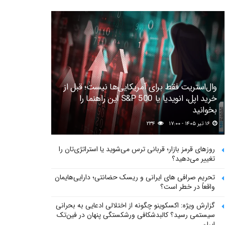
وال‌استریت فقط برای آمریکایی‌ها نیست؛ قبل از
خرید اپل، انویدیا یا S&P 500 این راهنما را
بخوانید
۱۶ تیر ۱۴۰۵ - ۱۷:۰۰
۲۳۴
روزهای قرمز بازار؛ قربانی ترس می‌شوید یا استراتژی‌تان را
تغییر می‌دهید؟
تحریم صرافی های ایرانی و ریسک حضانتی؛ دارایی‌هایمان
واقعاً در خطر است؟
گزارش ویژه: اکسکوینو چگونه از اختلالی ادعایی به بحرانی
سیستمی رسید؟ کالبدشکافی ورشکستگی پنهان در فین‌تک
ایران