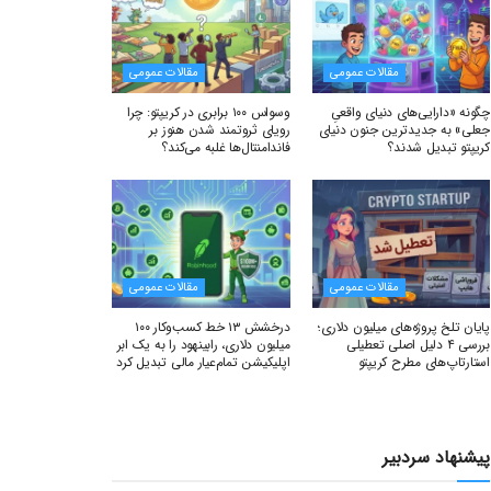
مقالات عمومی
مقالات عمومی
چگونه «دارایی‌های دنیای واقعیِ
وسواس ۱۰۰ برابری در کریپتو: چرا
جعلی» به جدیدترین جنون دنیای
رویای ثروتمند شدن هنوز بر
کریپتو تبدیل شدند؟
فاندامنتال‌ها غلبه می‌کند؟
مقالات عمومی
مقالات عمومی
پایان تلخ پروژه‌های میلیون دلاری؛
درخشش ۱۳ خط کسب‌وکار ۱۰۰
بررسی ۴ دلیل اصلی تعطیلی
میلیون دلاری، رابینهود را به یک ابر
استارتاپ‌های مطرح کریپتو
اپلیکیشن تمام‌عیار مالی تبدیل کرد
پیشنهاد سردبیر