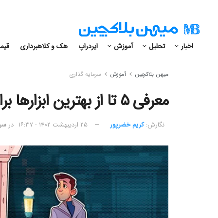
اخبار
تحلیل
آموزش
ایردراپ
هک و کلاهبرداری
قیمت
میهن بلاکچین
آموزش
سرمایه گذاری
معرفی ۵ تا از بهترین ابزارها برای سرمایه گذاری بهینه‌تر در دیفای !
نگارش:‌
کریم خضرپور
۲۵ اردیبهشت ۱۴۰۲ - ۱۶:۳۷
در
سرم