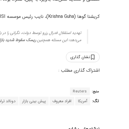
کریشنا گوها (Krishna Guha)، نایب رئیس موسسه ISI، در یادداشتی نوشت:
تهدید استقلال فدرال رزرو توسط دولت، نگرانی را در ب
می‌دهد؛ این مسئله همچنین
ریسک سقوط شدید بازار
نشان گذاری
منبع:
Reuters
تگ:
آمریکا
افراد معروف
پیش بینی بازار
دونالد تر