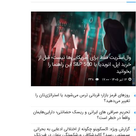
وال‌استریت فقط برای آمریکایی‌ها نیست؛ قبل از
خرید اپل، انویدیا یا S&P 500 این راهنما را
بخوانید
۱۶ تیر ۱۴۰۵ - ۱۷:۰۰
۲۳۸
روزهای قرمز بازار؛ قربانی ترس می‌شوید یا استراتژی‌تان را
تغییر می‌دهید؟
تحریم صرافی های ایرانی و ریسک حضانتی؛ دارایی‌هایمان
واقعاً در خطر است؟
گزارش ویژه: اکسکوینو چگونه از اختلالی ادعایی به بحرانی
سیستمی رسید؟ کالبدشکافی ورشکستگی پنهان در فین‌تک