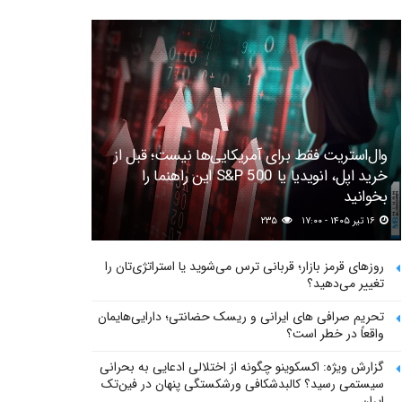
وال‌استریت فقط برای آمریکایی‌ها نیست؛ قبل از
خرید اپل، انویدیا یا S&P 500 این راهنما را
بخوانید
۱۶ تیر ۱۴۰۵ - ۱۷:۰۰
۲۳۵
روزهای قرمز بازار؛ قربانی ترس می‌شوید یا استراتژی‌تان را
تغییر می‌دهید؟
تحریم صرافی های ایرانی و ریسک حضانتی؛ دارایی‌هایمان
واقعاً در خطر است؟
گزارش ویژه: اکسکوینو چگونه از اختلالی ادعایی به بحرانی
سیستمی رسید؟ کالبدشکافی ورشکستگی پنهان در فین‌تک
ایران