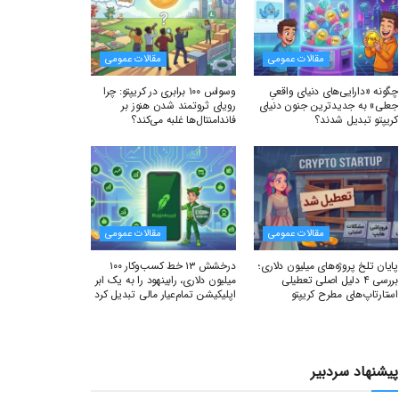
مقالات عمومی
مقالات عمومی
چگونه «دارایی‌های دنیای واقعیِ
وسواس ۱۰۰ برابری در کریپتو: چرا
جعلی» به جدیدترین جنون دنیای
رویای ثروتمند شدن هنوز بر
کریپتو تبدیل شدند؟
فاندامنتال‌ها غلبه می‌کند؟
مقالات عمومی
مقالات عمومی
پایان تلخ پروژه‌های میلیون دلاری؛
درخشش ۱۳ خط کسب‌وکار ۱۰۰
بررسی ۴ دلیل اصلی تعطیلی
میلیون دلاری، رابینهود را به یک ابر
استارتاپ‌های مطرح کریپتو
اپلیکیشن تمام‌عیار مالی تبدیل کرد
پیشنهاد سردبیر