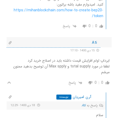
کنید. امیدوارم مفید باشه براتون:
https://mihanblockchain.com/how-to-create-bep20-
token/
0
0
پاسخ
Ati
15 دی 1400 - 17:10
ایرداپ اولم افزایش قیمت داشته باید در اصلاح خرید کرد
لطفا در مورد total supply و Max spply آن توضیح بدهید ممنون
میشم
0
0
پاسخ
آرن امیریان
نویسنده
پاسخ به
Ati
18 دی 1400 - 12:29
سلام