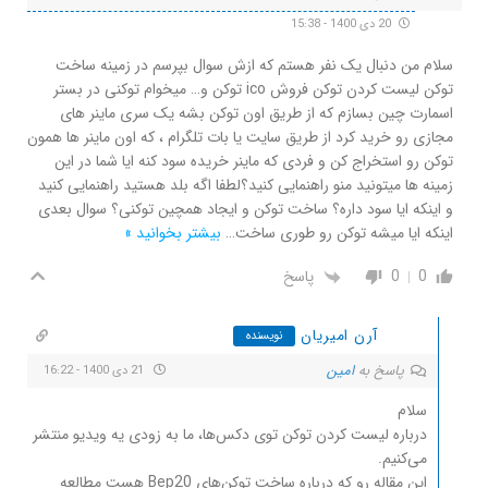
20 دی 1400 - 15:38
سلام من دنبال یک نفر هستم که ازش سوال بپرسم در زمینه ساخت
توکن لیست کردن توکن فروش ico توکن و… میخوام توکنی در بستر
اسمارت چین بسازم که از طریق اون توکن بشه یک سری ماینر های
مجازی رو خرید کرد از طریق سایت یا بات تلگرام ، که اون ماینر ها همون
توکن رو استخراج کن و فردی که ماینر خریده سود کنه ایا شما در این
زمینه ها میتونید منو راهنمایی کنید؟لطفا اگه بلد هستید راهنمایی کنید
و اینکه ایا سود داره؟ ساخت توکن و ایجاد همچین توکنی؟ سوال بعدی
اینکه ایا میشه توکن رو طوری ساخت
…
بیشتر بخوانید »
0
0
پاسخ
آرن امیریان
نویسنده
پاسخ به
امین
21 دی 1400 - 16:22
سلام
درباره لیست کردن توکن توی دکس‌ها، ما به زودی یه ویدیو منتشر
می‌کنیم.
این مقاله رو که درباره ساخت توکن‌های Bep20 هست مطالعه