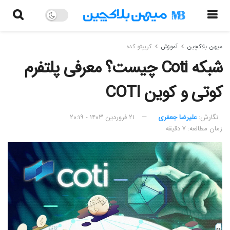
میهن بلاکچین
آموزش
کریپتو کده
شبکه Coti چیست؟ معرفی پلتفرم
کوتی و کوین COTI
نگارش:‌
علیرضا جعفری
۲۱ فروردین ۱۴۰۳ - ۲۰:۱۹
زمان مطالعه: ۷ دقیقه