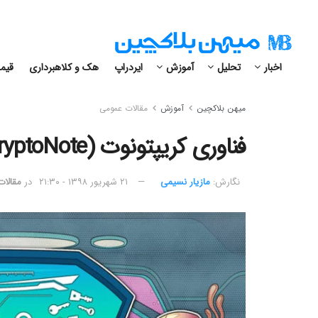
اخبار
تحلیل
آموزش
ایردراپ
هک و کلاهبرداری
قیمت
میهن بلاکچین
آموزش
مقالات عمومی
فناوری کریپتونوت (CryptoNote) چیست؟
نگارش:‌
مازیار نسیمی
۲۱ شهریور ۱۳۹۸ - ۲۱:۳۰
در
مقالا