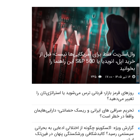
وال‌استریت فقط برای آمریکایی‌ها نیست؛ قبل از
خرید اپل، انویدیا یا S&P 500 این راهنما را
بخوانید
۱۶ تیر ۱۴۰۵ - ۱۷:۰۰
۲۳۵
روزهای قرمز بازار؛ قربانی ترس می‌شوید یا استراتژی‌تان را
تغییر می‌دهید؟
تحریم صرافی های ایرانی و ریسک حضانتی؛ دارایی‌هایمان
واقعاً در خطر است؟
گزارش ویژه: اکسکوینو چگونه از اختلالی ادعایی به بحرانی
سیستمی رسید؟ کالبدشکافی ورشکستگی پنهان در فین‌تک
ایران