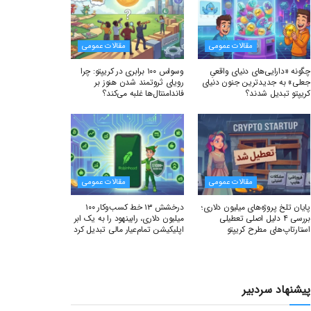
مقالات عمومی
مقالات عمومی
چگونه «دارایی‌های دنیای واقعیِ
وسواس ۱۰۰ برابری در کریپتو: چرا
جعلی» به جدیدترین جنون دنیای
رویای ثروتمند شدن هنوز بر
کریپتو تبدیل شدند؟
فاندامنتال‌ها غلبه می‌کند؟
مقالات عمومی
مقالات عمومی
پایان تلخ پروژه‌های میلیون دلاری؛
درخشش ۱۳ خط کسب‌وکار ۱۰۰
بررسی ۴ دلیل اصلی تعطیلی
میلیون دلاری، رابینهود را به یک ابر
استارتاپ‌های مطرح کریپتو
اپلیکیشن تمام‌عیار مالی تبدیل کرد
پیشنهاد سردبیر