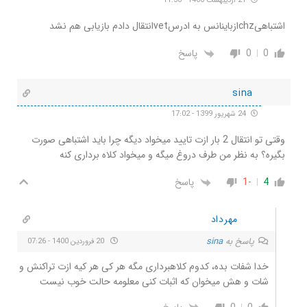
21 اردیبهشت 1400 - 11:30
اشتباهیchzازباینانس به ادرسvetانتقال دادم بازیابی هم نشد
0
0
پاسخ
sina
24 شهریور 1399 - 17:02
وقتی تو انتقال 2 بار ازت تایید میخواد دیگه چرا باید اشتباهی صورت
بگیره؟ به نظر من طرف دروغ میگه و میخواد کلاه برداری کنه
4
-1
پاسخ
مهرداد
پاسخ به
sina
20 فروردین 1400 - 07:26
خدا شفات بده، کدوم کلاهبرداری مگه هر کی هر کیه ازت تراکنش و
شات و هش میخوان که اثبات کنی معلومه حالت خوب نیست