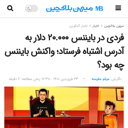
میهن بلاکچین
اخبار
اخبار آلتکوین
فردی در بایننس ۲۰.۰۰۰ دلار به
آدرس اشتباه فرستاد؛ واکنش بایننس
چه بود؟
نگارش:‌
میثم مقیسه
۲۳ فروردین ۱۴۰۱ - ۱۷:۳۸
زمان مطالعه: ۲ دقیقه