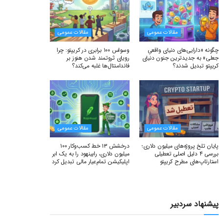
مقالات عمومی
مقالات عمومی
چگونه «دارایی‌های دنیای واقعیِ
وسواس ۱۰۰ برابری در کریپتو: چرا
جعلی» به جدیدترین جنون دنیای
رویای ثروتمند شدن هنوز بر
کریپتو تبدیل شدند؟
فاندامنتال‌ها غلبه می‌کند؟
مقالات عمومی
مقالات عمومی
پایان تلخ پروژه‌های میلیون دلاری؛
درخشش ۱۳ خط کسب‌وکار ۱۰۰
بررسی ۴ دلیل اصلی تعطیلی
میلیون دلاری، رابینهود را به یک ابر
استارتاپ‌های مطرح کریپتو
اپلیکیشن تمام‌عیار مالی تبدیل کرد
پیشنهاد سردبیر