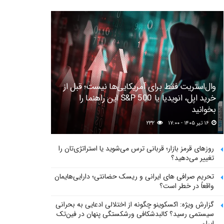
وال‌استریت فقط برای آمریکایی‌ها نیست؛ قبل از
خرید اپل، انویدیا یا S&P 500 این راهنما را
بخوانید
۱۶ تیر ۱۴۰۵ - ۱۷:۰۰
۲۳۲
روزهای قرمز بازار؛ قربانی ترس می‌شوید یا استراتژی‌تان را
تغییر می‌دهید؟
تحریم صرافی های ایرانی و ریسک حضانتی؛ دارایی‌هایمان
واقعاً در خطر است؟
گزارش ویژه: اکسکوینو چگونه از اختلالی ادعایی به بحرانی
سیستمی رسید؟ کالبدشکافی ورشکستگی پنهان در فین‌تک
ایران