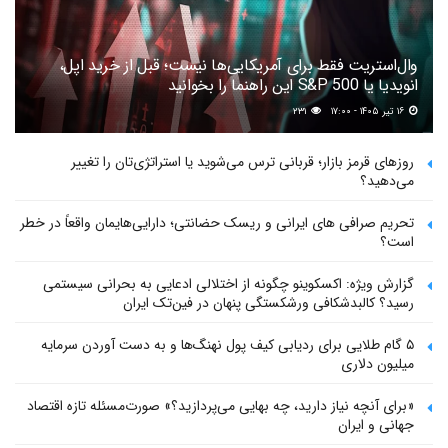
وال‌استریت فقط برای آمریکایی‌ها نیست؛ قبل از خرید اپل،
انویدیا یا S&P 500 این راهنما را بخوانید
۱۶ تیر ۱۴۰۵ - ۱۷:۰۰
۲۳۱
روزهای قرمز بازار؛ قربانی ترس می‌شوید یا استراتژی‌تان را تغییر
می‌دهید؟
تحریم صرافی های ایرانی و ریسک حضانتی؛ دارایی‌هایمان واقعاً در خطر
است؟
گزارش ویژه: اکسکوینو چگونه از اختلالی ادعایی به بحرانی سیستمی
رسید؟ کالبدشکافی ورشکستگی پنهان در فین‌تک ایران
۵ گام طلایی برای ردیابی کیف پول‌ نهنگ‌ها و به دست آوردن سرمایه
میلیون دلاری
«برای آنچه نیاز دارید، چه بهایی می‌پردازید؟» صورت‌مسئله تازه اقتصاد
جهانی و ایران