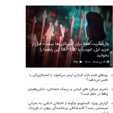
وال‌استریت فقط برای آمریکایی‌ها نیست؛ قبل از
خرید اپل، انویدیا یا S&P 500 این راهنما را
بخوانید
۱۶ تیر ۱۴۰۵ - ۱۷:۰۰
۲۳۵
روزهای قرمز بازار؛ قربانی ترس می‌شوید یا استراتژی‌تان را
تغییر می‌دهید؟
تحریم صرافی های ایرانی و ریسک حضانتی؛ دارایی‌هایمان
واقعاً در خطر است؟
گزارش ویژه: اکسکوینو چگونه از اختلالی ادعایی به بحرانی
سیستمی رسید؟ کالبدشکافی ورشکستگی پنهان در فین‌تک
ایران