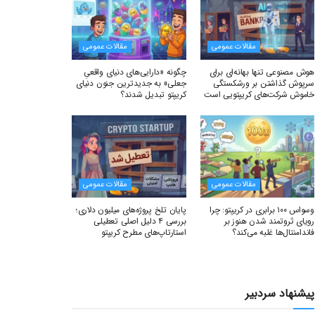
مقالات عمومی
مقالات عمومی
هوش مصنوعی تنها بهانه‌ای برای
چگونه «دارایی‌های دنیای واقعیِ
سرپوش گذاشتن بر ورشکستگی
جعلی» به جدیدترین جنون دنیای
خاموش شرکت‌های کریپتویی است
کریپتو تبدیل شدند؟
مقالات عمومی
مقالات عمومی
وسواس ۱۰۰ برابری در کریپتو: چرا
پایان تلخ پروژه‌های میلیون دلاری؛
رویای ثروتمند شدن هنوز بر
بررسی ۴ دلیل اصلی تعطیلی
فاندامنتال‌ها غلبه می‌کند؟
استارتاپ‌های مطرح کریپتو
پیشنهاد سردبیر