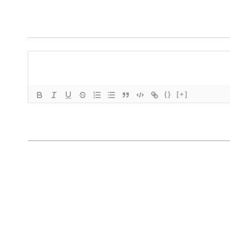
{}
[+]