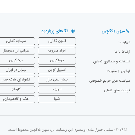
میهن بلاکچین
تگ‌های پربازدید
قانون گذاری
سرمایه‌ گذاری
درباره ما
افراد معروف
صرافی ارز دیجیتال
ارتباط با ما
دوج‌کوین
بیت‌کوین
تبلیغات و همکاری تجاری
استیبل کوین
رمزارز در ایران
قوانین و مقررات
پیش بینی بازار
تکنولوژی بلاک چین
سیاست های حریم خصوصی
اتریوم
‌کاردانو
فرصت های شغلی
شیبا
هک و کلاهبرداری
© ۲۰۲۶ - تمامی حقوق مادی و معنوی این وبسایت نزد میهن بلاکچین محفوظ است.