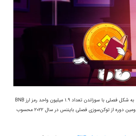
بایننس دیروز بیستمین دوره از توکن‌سوزی BNB خود را به شکل فصلی با سوزاندن تعداد ۱.۹ میلیون واحد رمز ارز BNB
به ارزش تقریبی فعلی ۴۵۰ میلیون دلار کامل کرد. این دومین دوره از توکن‌سوزی فصلی بایننس در سال ۲۰۲۲ محسوب