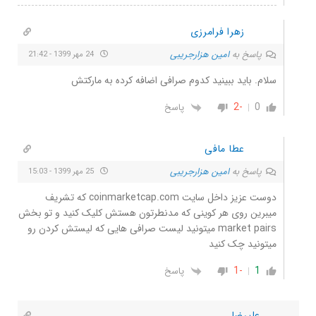
زهرا فرامرزی
پاسخ به
امین هزارجریبی
24 مهر 1399 - 21:42
سلام. باید ببینید کدوم صرافی اضافه کرده به مارکتش
-2
0
پاسخ
عطا مافی
پاسخ به
امین هزارجریبی
25 مهر 1399 - 15:03
دوست عزیز داخل سایت coinmarketcap.com که تشریف
میبرین روی هر کوینی که مدنطرتون هستش کلیک کنید و تو بخش
market pairs میتونید لیست صرافی هایی که لیستش کردن رو
میتونید چک کنید
-1
1
پاسخ
علیرضا