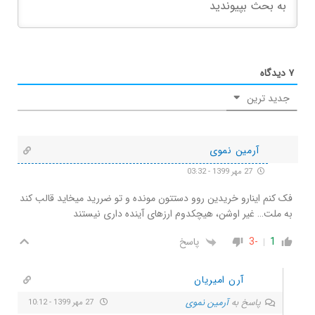
۷
دیدگاه
جدید ترین
آرمین نموی
27 مهر 1399 - 03:32
فک کنم اینارو خریدین روو دستتون مونده و تو ضررید میخاید قالب کند
به ملت… غیر اوشن، هیچکدوم ارزهای آینده داری نیستند
1
-3
پاسخ
آرن امیریان
پاسخ به
آرمین نموی
27 مهر 1399 - 10:12