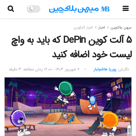
میهن بلاکچین
اخبار
اخبار آلتکوین
۵ آلت کوین DePin که باید به واچ
لیست خود اضافه کنید
نگارش:‌
پوریا هاشم‌تبار
۷ شهریور ۱۴۰۳ - ۱۶:۰۰
زمان مطالعه: ۳ دقیقه