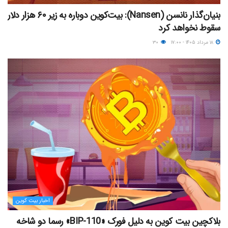
بنیان‌گذار نانسن (Nansen): بیت‌کوین دوباره به زیر ۶۰ هزار دلار
سقوط نخواهد کرد
۱۸ مرداد ۱۴۰۵ - ۱۷:۰۰
۳۰
اخبار بیت کوین
بلاکچین بیت کوین به دلیل فورک «BIP-110» رسما دو شاخه