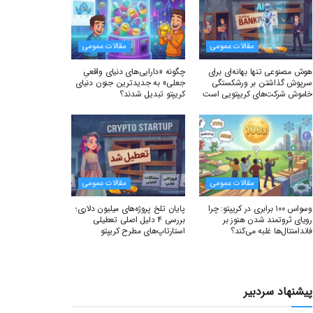
مقالات عمومی
مقالات عمومی
هوش مصنوعی تنها بهانه‌ای برای
چگونه «دارایی‌های دنیای واقعیِ
سرپوش گذاشتن بر ورشکستگی
جعلی» به جدیدترین جنون دنیای
خاموش شرکت‌های کریپتویی است
کریپتو تبدیل شدند؟
مقالات عمومی
مقالات عمومی
وسواس ۱۰۰ برابری در کریپتو: چرا
پایان تلخ پروژه‌های میلیون دلاری؛
رویای ثروتمند شدن هنوز بر
بررسی ۴ دلیل اصلی تعطیلی
فاندامنتال‌ها غلبه می‌کند؟
استارتاپ‌های مطرح کریپتو
پیشنهاد سردبیر