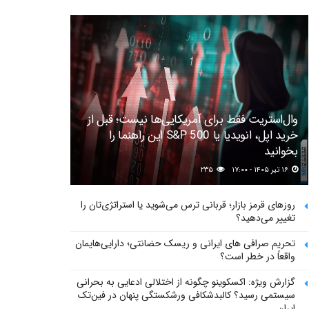
وال‌استریت فقط برای آمریکایی‌ها نیست؛ قبل از
خرید اپل، انویدیا یا S&P 500 این راهنما را
بخوانید
۱۶ تیر ۱۴۰۵ - ۱۷:۰۰
۲۳۵
روزهای قرمز بازار؛ قربانی ترس می‌شوید یا استراتژی‌تان را
تغییر می‌دهید؟
تحریم صرافی های ایرانی و ریسک حضانتی؛ دارایی‌هایمان
واقعاً در خطر است؟
گزارش ویژه: اکسکوینو چگونه از اختلالی ادعایی به بحرانی
سیستمی رسید؟ کالبدشکافی ورشکستگی پنهان در فین‌تک
ایران