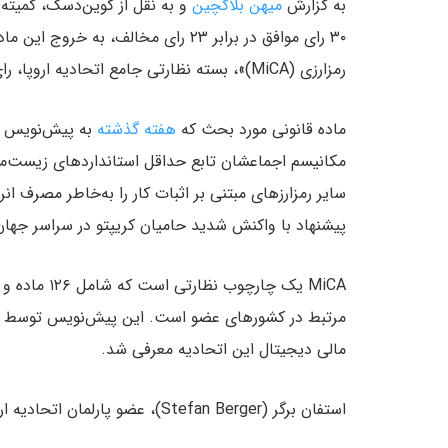
به گزارش
میهن بلاکچین
۳۰ رای موافق در برابر ۲۳ رای مخالف،
رمزارزی (MiCA)»، بسته نظارتی جامع اتحادیه اروپا، رای داد. شش نفر از اعضای کمیته نیز رای ممتنع دادند.
ماده قانونی مورد بحث که
هفته گذشته
مکانیسم اجماعشان تابع حداقل استانداردهای زیست‌مح
پیشنهاد با واکنش شدید حامیان کریپتو در سراسر جها
MiCA یک چارچ
مالی دیجیتال این اتحادیه معرفی شد.
استفان برگر (Stefan Berger)، عضو پارلمان اتحادیه اروپا درباره این موفقیت در توییتر