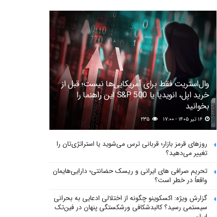
وال‌استریت فقط برای آمریکایی‌ها نیست؛ قبل از
خرید اپل، انویدیا یا S&P 500 این راهنما را
بخوانید
۱۶ تیر ۱۴۰۵ - ۱۷:۰۰
۲۳۵
روزهای قرمز بازار؛ قربانی ترس می‌شوید یا استراتژی‌تان را
تغییر می‌دهید؟
تحریم صرافی های ایرانی و ریسک حضانتی؛ دارایی‌هایمان
واقعاً در خطر است؟
گزارش ویژه: اکسکوینو چگونه از اختلالی ادعایی به بحرانی
سیستمی رسید؟ کالبدشکافی ورشکستگی پنهان در فین‌تک
ایران