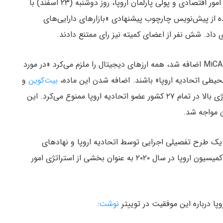
و به نقل از کوین‌دسک، کمیته امور اقتصادی و پولی پارلمان اروپا، روز دوشنبه (۲۳ اسفند) با
 به خروج این ماده از پیش‌نویس چارچوب پیشنهادی «بازارهای دارایی‌های
به پیش‌نویس MiCA اضافه شد، همه ارزهای دیجیتال را ملزم می‌کرد «در مورد
یطی اتحادیه اروپا» باشند. اضافه شدن این ماده،
بیت‌کوین
و
سایر رمزارزهای مبتنی بر اثبات کار را به‌خاطر مصرف انرژی بالا در تمام ۲۷ کشور عضو اتحادیه اروپا ممنوع می‌کرد. این
ن مواجه شد.
وب نظارتی است که شامل ۱۲۶ ماده و یک طرح تفصیلی اجرایی توسط اتحادیه اروپا و نهادهای
مرتبط در کشورهای عضو است. این پیش‌نویس توسط کمیسیون اروپا در سال ۲۰۲۰ به عنوان بخشی از استراتژی امور
نوشت
: