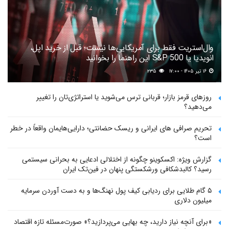
وال‌استریت فقط برای آمریکایی‌ها نیست؛ قبل از خرید اپل،
انویدیا یا S&P 500 این راهنما را بخوانید
۱۶ تیر ۱۴۰۵ - ۱۷:۰۰
۲۳۵
روزهای قرمز بازار؛ قربانی ترس می‌شوید یا استراتژی‌تان را تغییر
می‌دهید؟
تحریم صرافی های ایرانی و ریسک حضانتی؛ دارایی‌هایمان واقعاً در خطر
است؟
گزارش ویژه: اکسکوینو چگونه از اختلالی ادعایی به بحرانی سیستمی
رسید؟ کالبدشکافی ورشکستگی پنهان در فین‌تک ایران
۵ گام طلایی برای ردیابی کیف پول‌ نهنگ‌ها و به دست آوردن سرمایه
میلیون دلاری
«برای آنچه نیاز دارید، چه بهایی می‌پردازید؟» صورت‌مسئله تازه اقتصاد