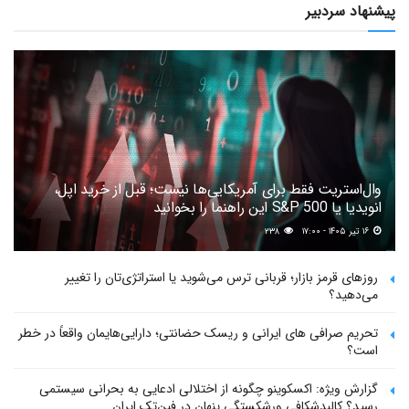
پیشنهاد سردبیر
وال‌استریت فقط برای آمریکایی‌ها نیست؛ قبل از خرید اپل،
انویدیا یا S&P 500 این راهنما را بخوانید
۱۶ تیر ۱۴۰۵ - ۱۷:۰۰
۲۳۸
روزهای قرمز بازار؛ قربانی ترس می‌شوید یا استراتژی‌تان را تغییر
می‌دهید؟
تحریم صرافی های ایرانی و ریسک حضانتی؛ دارایی‌هایمان واقعاً در خطر
است؟
گزارش ویژه: اکسکوینو چگونه از اختلالی ادعایی به بحرانی سیستمی
رسید؟ کالبدشکافی ورشکستگی پنهان در فین‌تک ایران