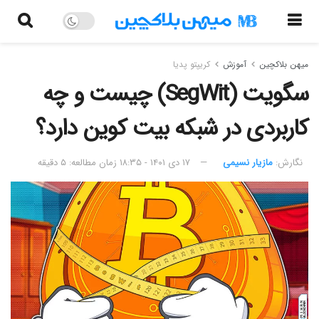
میهن بلاکچین
آموزش
کریپتو پدیا
سگویت (SegWit) چیست و چه
کاربردی در شبکه بیت کوین دارد؟
نگارش:‌
مازیار نسیمی
۱۷ دی ۱۴۰۱ - ۱۸:۳۵
زمان مطالعه: ۵ دقیقه