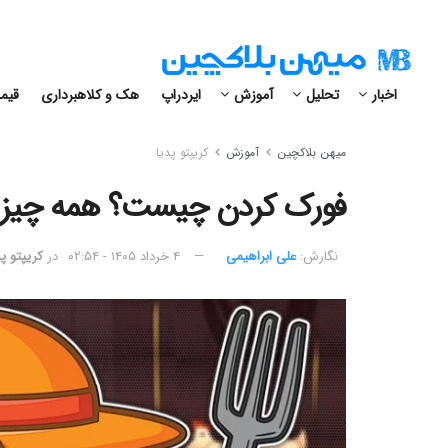
اخبار
تحلیل
آموزش
ایردراپ
هک و کلاهبرداری
قیمت
میهن بلاکچین
آموزش
کریپتو پدیا
فورک کردن چیست؟‌ همه چیز د
نگارش:‌
علی ابراهیمی
۴ خرداد ۱۴۰۵ - ۰۲:۵۴
در
کریپتو پد