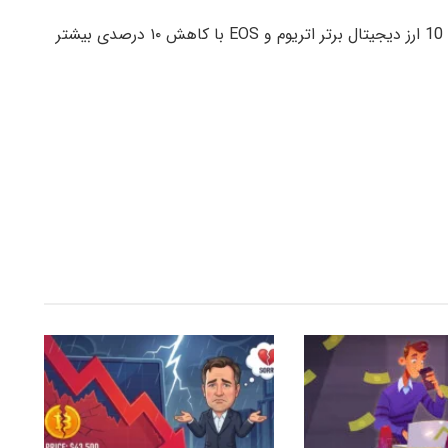
تمام ارزهای دیجیتال با کاهش روبرو شده اند. در میان 10 ارز دیجیتال برتر اتریوم و EOS با کاهش ۱۰ درصدی بیشتر