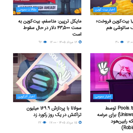
اخبار بیت کوین
مقالات عمومی
استراتژی ۱٬۶۳۸ بیت‌کوین فروخت؛
مایکل ترپین: متاسفم، بیت‌کوین به
ک ساتوشی هم
سمت ۴۳,۵۰۰ دلار در حال سقوط
است
۳۰
۱۶ مرداد ۱۴۰۵ - ۱۲:۰۰
۹۶
اخبار عمومی
اخبار آلتکوین
راه‌اندازی Pools.trade توسط
سولانا با پردازش ۱۶۹.۹ میلیون
یونی‌سواپ (Uniswap) برای عرضه
تراکنش در یک روز رکورد زد
ه رابین‌هود
۱۵ مرداد ۱۴۰۵ - ۱۷:۰۰
۲۲