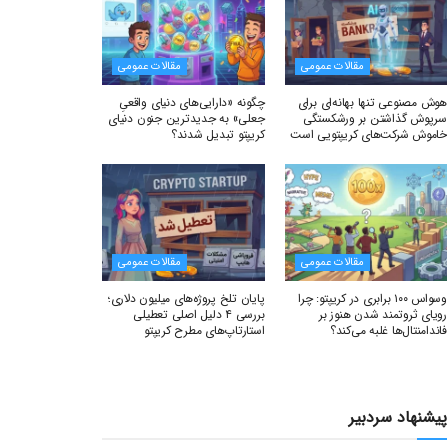
مقالات عمومی
مقالات عمومی
هوش مصنوعی تنها بهانه‌ای برای
چگونه «دارایی‌های دنیای واقعیِ
سرپوش گذاشتن بر ورشکستگی
جعلی» به جدیدترین جنون دنیای
خاموش شرکت‌های کریپتویی است
کریپتو تبدیل شدند؟
مقالات عمومی
مقالات عمومی
وسواس ۱۰۰ برابری در کریپتو: چرا
پایان تلخ پروژه‌های میلیون دلاری؛
رویای ثروتمند شدن هنوز بر
بررسی ۴ دلیل اصلی تعطیلی
فاندامنتال‌ها غلبه می‌کند؟
استارتاپ‌های مطرح کریپتو
پیشنهاد سردبیر