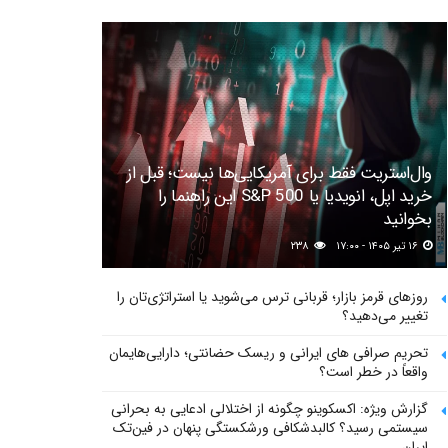
وال‌استریت فقط برای آمریکایی‌ها نیست؛ قبل از
خرید اپل، انویدیا یا S&P 500 این راهنما را
بخوانید
۱۶ تیر ۱۴۰۵ - ۱۷:۰۰
۲۳۸
روزهای قرمز بازار؛ قربانی ترس می‌شوید یا استراتژی‌تان را
تغییر می‌دهید؟
تحریم صرافی های ایرانی و ریسک حضانتی؛ دارایی‌هایمان
واقعاً در خطر است؟
گزارش ویژه: اکسکوینو چگونه از اختلالی ادعایی به بحرانی
سیستمی رسید؟ کالبدشکافی ورشکستگی پنهان در فین‌تک
ایران