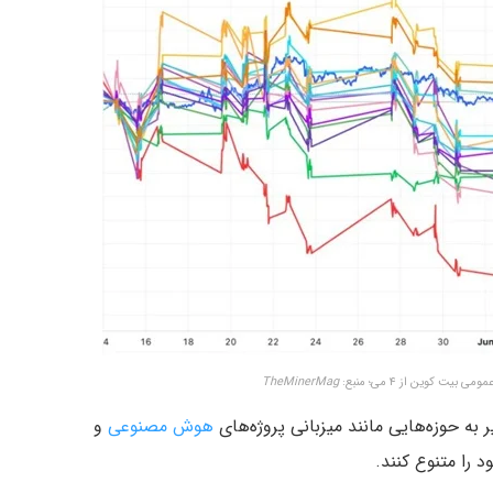
یت کوین از ۴ می؛ منبع:
TheMinerMag
هوش مصنوعی
و
 را متنوع کنند.