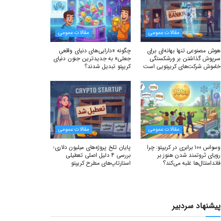
مقالات عمومی
مقالات عمومی
هوش مصنوعی تنها بهانه‌ای برای
چگونه «دارایی‌های دنیای واقعیِ
سرپوش گذاشتن بر ورشکستگی
جعلی» به جدیدترین جنون دنیای
خاموش شرکت‌های کریپتویی است
کریپتو تبدیل شدند؟
مقالات عمومی
مقالات عمومی
وسواس ۱۰۰ برابری در کریپتو: چرا
پایان تلخ پروژه‌های میلیون دلاری؛
رویای ثروتمند شدن هنوز بر
بررسی ۴ دلیل اصلی تعطیلی
فاندامنتال‌ها غلبه می‌کند؟
استارتاپ‌های مطرح کریپتو
پیشنهاد سردبیر