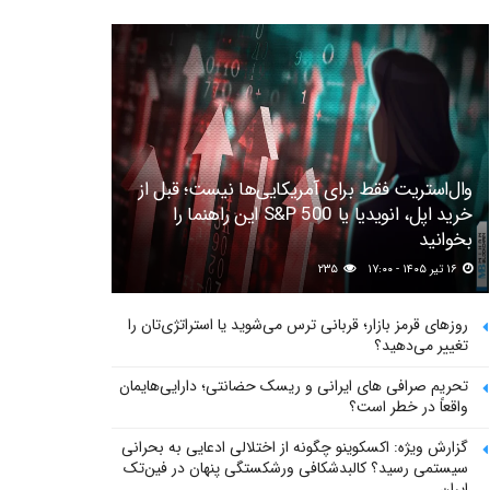
وال‌استریت فقط برای آمریکایی‌ها نیست؛ قبل از
خرید اپل، انویدیا یا S&P 500 این راهنما را
بخوانید
۱۶ تیر ۱۴۰۵ - ۱۷:۰۰
۲۳۵
روزهای قرمز بازار؛ قربانی ترس می‌شوید یا استراتژی‌تان را
تغییر می‌دهید؟
تحریم صرافی های ایرانی و ریسک حضانتی؛ دارایی‌هایمان
واقعاً در خطر است؟
گزارش ویژه: اکسکوینو چگونه از اختلالی ادعایی به بحرانی
سیستمی رسید؟ کالبدشکافی ورشکستگی پنهان در فین‌تک
ایران