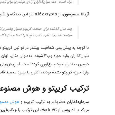
درک است. حالا بنیان‌گذاران آزادی بیشتری برای آز
آریانا سیمپسون
، از a16z crypto نیز این دیدگاه را تأیید کرده و معتقد است:
چند سال گذشته برای صنعت کریپتو بسیار چالش‌برانگیز
سیاست‌ها ایجاد شود که به نفع شرکت‌ها و سازندگان در حوزه 
با توجه به پیش‌بینی شفافیت بیشتر در قوانین کریپتو در
بنیان‌گذاران وارد حوزه وب۳ شوند. به‌عنوان مثال،
اوان 
دومین صندوق خود جمع‌آوری کرده است. او پیش‌بینی می
وارد حوزه کریپتو نشده بودند، اکنون با بهبود محیط قا
ترکیب کریپتو و هوش مصنوع
سرمایه‌گذاران خطرپذیر به ترکیب کریپتو و
هوش مصنوعی 
می‌کنند.
اد رومن
از Hack VC، این ترکیب را
جذاب‌ترین 