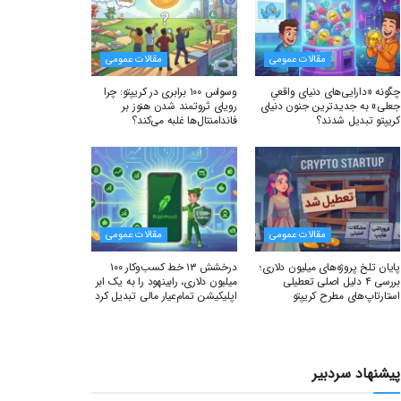
مقالات عمومی
مقالات عمومی
چگونه «دارایی‌های دنیای واقعیِ
وسواس ۱۰۰ برابری در کریپتو: چرا
جعلی» به جدیدترین جنون دنیای
رویای ثروتمند شدن هنوز بر
کریپتو تبدیل شدند؟
فاندامنتال‌ها غلبه می‌کند؟
مقالات عمومی
مقالات عمومی
پایان تلخ پروژه‌های میلیون دلاری؛
درخشش ۱۳ خط کسب‌وکار ۱۰۰
بررسی ۴ دلیل اصلی تعطیلی
میلیون دلاری، رابینهود را به یک ابر
استارتاپ‌های مطرح کریپتو
اپلیکیشن تمام‌عیار مالی تبدیل کرد
پیشنهاد سردبیر