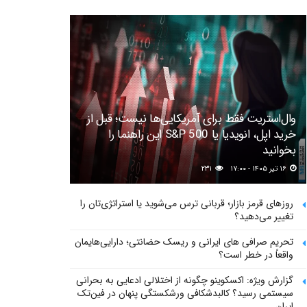
وال‌استریت فقط برای آمریکایی‌ها نیست؛ قبل از
خرید اپل، انویدیا یا S&P 500 این راهنما را
بخوانید
۱۶ تیر ۱۴۰۵ - ۱۷:۰۰
۲۳۱
روزهای قرمز بازار؛ قربانی ترس می‌شوید یا استراتژی‌تان را
تغییر می‌دهید؟
تحریم صرافی های ایرانی و ریسک حضانتی؛ دارایی‌هایمان
واقعاً در خطر است؟
گزارش ویژه: اکسکوینو چگونه از اختلالی ادعایی به بحرانی
سیستمی رسید؟ کالبدشکافی ورشکستگی پنهان در فین‌تک
ایران