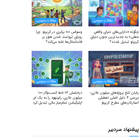
مقالات عمومی
مقالات عمومی
چگونه «دارایی‌های دنیای واقعیِ
وسواس ۱۰۰ برابری در کریپتو: چرا
جعلی» به جدیدترین جنون دنیای
رویای ثروتمند شدن هنوز بر
کریپتو تبدیل شدند؟
فاندامنتال‌ها غلبه می‌کند؟
مقالات عمومی
مقالات عمومی
پایان تلخ پروژه‌های میلیون دلاری؛
درخشش ۱۳ خط کسب‌وکار ۱۰۰
بررسی ۴ دلیل اصلی تعطیلی
میلیون دلاری، رابینهود را به یک ابر
استارتاپ‌های مطرح کریپتو
اپلیکیشن تمام‌عیار مالی تبدیل کرد
پیشنهاد سردبیر