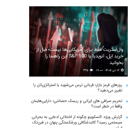
وال‌استریت فقط برای آمریکایی‌ها نیست؛ قبل از
خرید اپل، انویدیا یا S&P 500 این راهنما را
بخوانید
۱۶ تیر ۱۴۰۵ - ۱۷:۰۰
۲۳۵
روزهای قرمز بازار؛ قربانی ترس می‌شوید یا استراتژی‌تان را
تغییر می‌دهید؟
تحریم صرافی های ایرانی و ریسک حضانتی؛ دارایی‌هایمان
واقعاً در خطر است؟
گزارش ویژه: اکسکوینو چگونه از اختلالی ادعایی به بحرانی
سیستمی رسید؟ کالبدشکافی ورشکستگی پنهان در فین‌تک
ایران