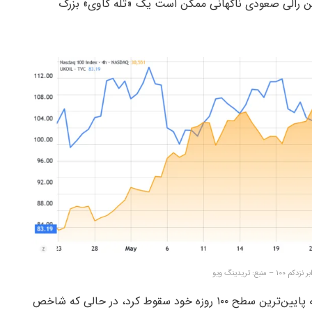
 این رالی صعودی ناگهانی ممکن است یک «تله گاوی» بزرگ
بع: تریدینگ ویو
به گزارش میهن بلاکچین، روز دوشنبه نفت خام برنت به پایین‌ترین سطح ۱۰۰ روزه خود سقوط کرد، در حالی که شاخص