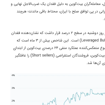
ت. با این حال، معامله‌گران بیت‌کوین به دلیل فقدان یک ضرب‌الاجل نهایی و
 در پی توافق صلح با ایران، محتاط باقی ماندند؛ هرچند
.
پریمیوم سالانه قراردادهای آتی بیت‌کوین (نرخ پایه) در روز دوشنبه در سطح ۲ درصد قرار داشت که نشان‌دهنده فقدان
تقاضا برای موقعیت‌های خرید اهرمی (Leveraged Bullish Positions) است. این شاخص بیش از ۳ ماه است که
نتوانسته از آستانه خنثی ۴ درصد عبور کند، که این موضوع منعکس‌کننده عملکرد منفی ۲۴ درصدی بیت‌کوین از ابتدای
سال تاکنون است. با این حال، جهش ۴ درصدی روزانه بیت‌کوین، فروشندگان استقراضی (Short sellers) را غافلگیر