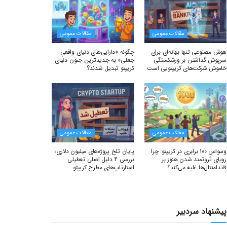
مقالات عمومی
مقالات عمومی
هوش مصنوعی تنها بهانه‌ای برای
چگونه «دارایی‌های دنیای واقعیِ
سرپوش گذاشتن بر ورشکستگی
جعلی» به جدیدترین جنون دنیای
خاموش شرکت‌های کریپتویی است
کریپتو تبدیل شدند؟
مقالات عمومی
مقالات عمومی
وسواس ۱۰۰ برابری در کریپتو: چرا
پایان تلخ پروژه‌های میلیون دلاری؛
رویای ثروتمند شدن هنوز بر
بررسی ۴ دلیل اصلی تعطیلی
فاندامنتال‌ها غلبه می‌کند؟
استارتاپ‌های مطرح کریپتو
پیشنهاد سردبیر