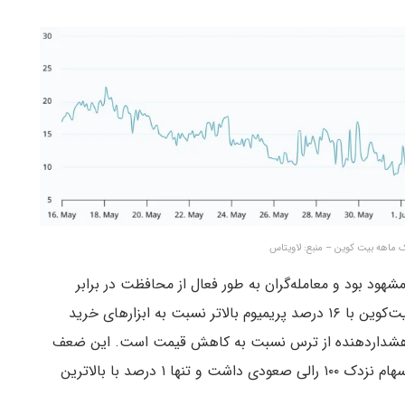
ماهه بیت کوین – منبع: لاویتاس
شهود بود و معامله‌گران به طور فعال از محافظت در برابر
ریسک نزولی اجتناب کردند. آپشن‌های فروش (Put) بیت‌کوین با ۱۶ درصد پریمیوم بالاتر نسبت به ابزارهای خرید
ضح و هشداردهنده از ترس نسبت به کاهش قیمت است. این ضعف
در بازار کریپتو در حالی بیشتر به چشم آمد که شاخص سهام نزدک ۱۰۰ رالی صعودی داشت و تنها ۱ درصد با بالاترین