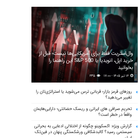
وال‌استریت فقط برای آمریکایی‌ها نیست؛ قبل از
خرید اپل، انویدیا یا S&P 500 این راهنما را
بخوانید
۱۶ تیر ۱۴۰۵ - ۱۷:۰۰
۲۳۵
روزهای قرمز بازار؛ قربانی ترس می‌شوید یا استراتژی‌تان را
تغییر می‌دهید؟
تحریم صرافی های ایرانی و ریسک حضانتی؛ دارایی‌هایمان
واقعاً در خطر است؟
گزارش ویژه: اکسکوینو چگونه از اختلالی ادعایی به بحرانی
سیستمی رسید؟ کالبدشکافی ورشکستگی پنهان در فین‌تک
ایران