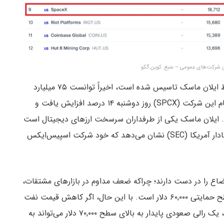
ن شرکت‌های عمومی – منبع: کوین گکو
اسپیس‌ایکس، غول هوافضا و هوش مصنوعی که توسط ایلان ماسک تاسیس شده است، اخیراً توانست ۷۵ میلیارد
دلار در بزرگترین عرضه اولیه سهام تاریخ جذب کند. سهام این شرکت (SPCX) روز دوشنبه ۱۴ درصد افزایش یافت و
ظیم ۲.۱ تریلیون دلار رساند. ایلان ماسک یکی از طرفداران سرسخت ارزهای دیجیتال است
و آخرین اسناد ثبت شده در کمیسیون بورس و اوراق بهادار آمریکا (SEC) نشان می‌دهد که خود شرکت اسپیس‌ایکس
اع را در دست دارند؛ چراکه ضعف مداوم در بازارهای مشتقات،
نشان‌دهنده اعتماد و اطمینان پایین معامله‌گران به سطح حمایتی ۶۰,۰۰۰ دلار است. با این حال، اگر کاهش قیمت نفت
همچنان به کاهش ریسک‌های رکود اقتصادی کمک کند، یک رالی صعودی پایدار به بالای سطح ۷۰,۰۰۰ دلار می‌تواند به