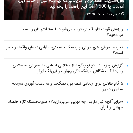
وال‌استریت فقط برای آمریکایی‌ها نیست؛ قبل از خرید اپل،
انویدیا یا S&P 500 این راهنما را بخوانید
۱۶ تیر ۱۴۰۵ - ۱۷:۰۰
۲۳۱
روزهای قرمز بازار؛ قربانی ترس می‌شوید یا استراتژی‌تان را تغییر
می‌دهید؟
تحریم صرافی های ایرانی و ریسک حضانتی؛ دارایی‌هایمان واقعاً در خطر
است؟
گزارش ویژه: اکسکوینو چگونه از اختلالی ادعایی به بحرانی سیستمی
رسید؟ کالبدشکافی ورشکستگی پنهان در فین‌تک ایران
۵ گام طلایی برای ردیابی کیف پول‌ نهنگ‌ها و به دست آوردن سرمایه
میلیون دلاری
«برای آنچه نیاز دارید، چه بهایی می‌پردازید؟» صورت‌مسئله تازه اقتصاد
جهانی و ایران