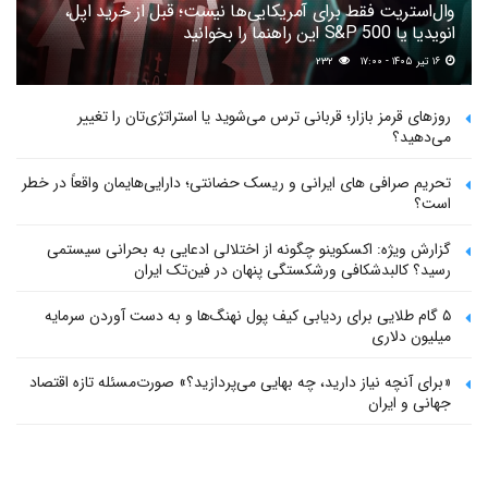
وال‌استریت فقط برای آمریکایی‌ها نیست؛ قبل از خرید اپل،
انویدیا یا S&P 500 این راهنما را بخوانید
۱۶ تیر ۱۴۰۵ - ۱۷:۰۰
۲۳۲
روزهای قرمز بازار؛ قربانی ترس می‌شوید یا استراتژی‌تان را تغییر
می‌دهید؟
تحریم صرافی های ایرانی و ریسک حضانتی؛ دارایی‌هایمان واقعاً در خطر
است؟
گزارش ویژه: اکسکوینو چگونه از اختلالی ادعایی به بحرانی سیستمی
رسید؟ کالبدشکافی ورشکستگی پنهان در فین‌تک ایران
۵ گام طلایی برای ردیابی کیف پول‌ نهنگ‌ها و به دست آوردن سرمایه
میلیون دلاری
«برای آنچه نیاز دارید، چه بهایی می‌پردازید؟» صورت‌مسئله تازه اقتصاد
جهانی و ایران