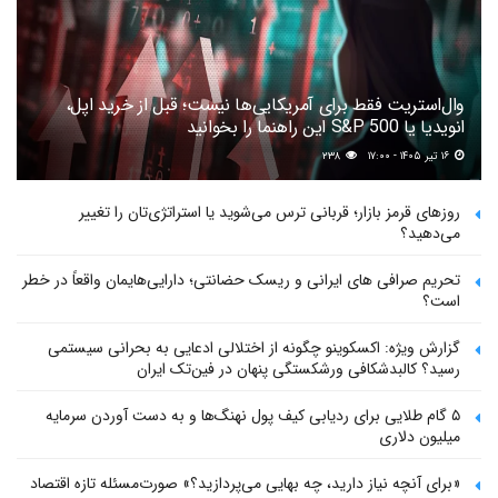
وال‌استریت فقط برای آمریکایی‌ها نیست؛ قبل از خرید اپل،
انویدیا یا S&P 500 این راهنما را بخوانید
۱۶ تیر ۱۴۰۵ - ۱۷:۰۰
۲۳۸
روزهای قرمز بازار؛ قربانی ترس می‌شوید یا استراتژی‌تان را تغییر
می‌دهید؟
تحریم صرافی های ایرانی و ریسک حضانتی؛ دارایی‌هایمان واقعاً در خطر
است؟
گزارش ویژه: اکسکوینو چگونه از اختلالی ادعایی به بحرانی سیستمی
رسید؟ کالبدشکافی ورشکستگی پنهان در فین‌تک ایران
۵ گام طلایی برای ردیابی کیف پول‌ نهنگ‌ها و به دست آوردن سرمایه
میلیون دلاری
«برای آنچه نیاز دارید، چه بهایی می‌پردازید؟» صورت‌مسئله تازه اقتصاد