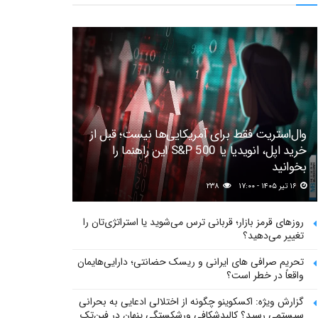
وال‌استریت فقط برای آمریکایی‌ها نیست؛ قبل از
خرید اپل، انویدیا یا S&P 500 این راهنما را
بخوانید
۱۶ تیر ۱۴۰۵ - ۱۷:۰۰
۲۳۸
روزهای قرمز بازار؛ قربانی ترس می‌شوید یا استراتژی‌تان را
تغییر می‌دهید؟
تحریم صرافی های ایرانی و ریسک حضانتی؛ دارایی‌هایمان
واقعاً در خطر است؟
گزارش ویژه: اکسکوینو چگونه از اختلالی ادعایی به بحرانی
سیستمی رسید؟ کالبدشکافی ورشکستگی پنهان در فین‌تک