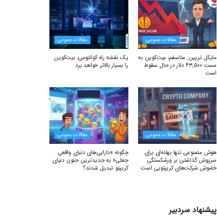
مقالات عمومی
مقالات عمومی
مایکل ترپین: متاسفم، بیت‌کوین به
یک نقشه راه کوانتومی، بیت‌کوین
سمت ۴۳,۵۰۰ دلار در حال سقوط
را بسیار بالاتر خواهد برد
است
مقالات عمومی
مقالات عمومی
هوش مصنوعی تنها بهانه‌ای برای
چگونه «دارایی‌های دنیای واقعیِ
سرپوش گذاشتن بر ورشکستگی
جعلی» به جدیدترین جنون دنیای
خاموش شرکت‌های کریپتویی است
کریپتو تبدیل شدند؟
پیشنهاد سردبیر