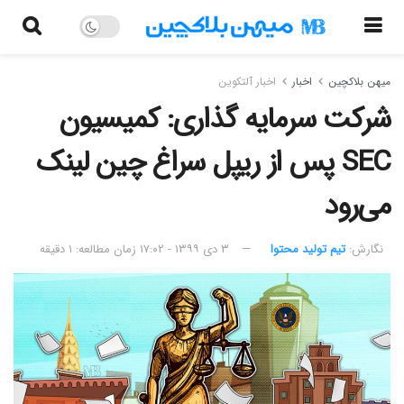
میهن بلاکچین
اخبار
اخبار آلتکوین
شرکت سرمایه گذاری: کمیسیون
SEC پس از ریپل سراغ چین لینک
می‌رود
نگارش:‌
تیم تولید محتوا
۳ دی ۱۳۹۹ - ۱۷:۰۲
زمان مطالعه: ۱ دقیقه