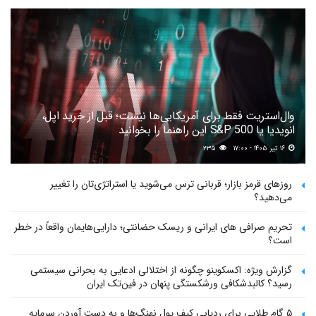
وال‌استریت فقط برای آمریکایی‌ها نیست؛ قبل از خرید اپل،
انویدیا یا S&P 500 این راهنما را بخوانید
۱۶ تیر ۱۴۰۵ - ۱۷:۰۰
۲۳۵
روزهای قرمز بازار؛ قربانی ترس می‌شوید یا استراتژی‌تان را تغییر
می‌دهید؟
تحریم صرافی های ایرانی و ریسک حضانتی؛ دارایی‌هایمان واقعاً در خطر
است؟
گزارش ویژه: اکسکوینو چگونه از اختلالی ادعایی به بحرانی سیستمی
رسید؟ کالبدشکافی ورشکستگی پنهان در فین‌تک ایران
۵ گام طلایی برای ردیابی کیف پول‌ نهنگ‌ها و به دست آوردن سرمایه