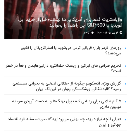
وال‌استریت فقط برای آمریکایی‌ها نیست؛ قبل از خرید اپل،
انویدیا یا S&P 500 این راهنما را بخوانید
۱۶ تیر ۱۴۰۵ - ۱۷:۰۰
۲۳۵
روزهای قرمز بازار؛ قربانی ترس می‌شوید یا استراتژی‌تان را تغییر
می‌دهید؟
تحریم صرافی های ایرانی و ریسک حضانتی؛ دارایی‌هایمان واقعاً در خطر
است؟
گزارش ویژه: اکسکوینو چگونه از اختلالی ادعایی به بحرانی سیستمی
رسید؟ کالبدشکافی ورشکستگی پنهان در فین‌تک ایران
۵ گام طلایی برای ردیابی کیف پول‌ نهنگ‌ها و به دست آوردن سرمایه
میلیون دلاری
«برای آنچه نیاز دارید، چه بهایی می‌پردازید؟» صورت‌مسئله تازه اقتصاد
جهانی و ایران