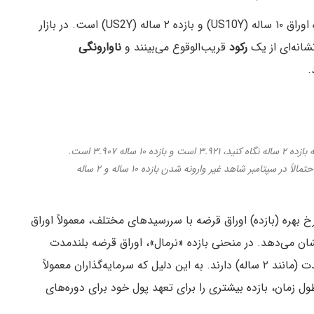
کاون همچنین گفت که در این ماه شاهد وارونگی بازده اوراق ۱۰ ساله (US10Y) و بازده ۲ ساله (US2Y) است. در بازار
رکود
قریب‌الوقوع می‌بینند و
ناوارونگی
بازده ۲ ساله و ۱۰ ساله تقریباً غیر وارونه شده‌اند. اگر به بازده ۲ ساله نگاه کنید، ۳.۹۲۱ است و بازده ۱۰ ساله ۳.۹۰۷ است.
بنابراین، آن‌ها واقعاً نزدیک به غیر وارونگی هستند… احتمالاً در سپتامبر شاهد غیر وارونه شدن بازده ۱۰ ساله و ۲ ساله
بهره (بازده) اوراق قرضه با سررسیدهای مختلف، معمولاً اوراق
شان می‌دهد. در منحنی بازده «نرمال»، اوراق قرضه بلندمدت
(مانند ۱۱۰ساله) بازدهی بالاتری نسبت به اوراق کوتاه مدت (مانند ۲ ساله) دارند. به این دلیل که سرمایه‌گذاران معمولاً
ل زمان، بازده بیشتری را برای تعهد پول خود برای دوره‌های