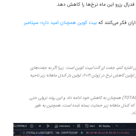
اران فکر می‌کنند که
بیت کوین همچنان امید دارد؛‌ سپتامبر
 اشاره کنم، جفت‌ ارز آلت/بیت کوین است. زیرا اگر به جفت‌های
آلت/بیت کوین در سایکل قبلی نگاه کنید، دقیقاً قبل از اولین کاهش نرخ در ژوئن ۲۰۱۹، اولین بار کندل ماهانه زیر ناحیه
سپس در ماه جولای، جفت‌ آلت/بیت کوین (TOTAL3/BTC) همچنان به کاهش خود ادامه داد و این روند نزولی حتی
د که کندل ماهانه زیر حمایت بسته شده است، همچنین به طور
اد.