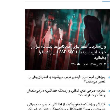
وال‌استریت فقط برای آمریکایی‌ها نیست؛ قبل از
خرید اپل، انویدیا یا S&P 500 این راهنما را
بخوانید
۱۶ تیر ۱۴۰۵ - ۱۷:۰۰
۲۳۸
روزهای قرمز بازار؛ قربانی ترس می‌شوید یا استراتژی‌تان را
تغییر می‌دهید؟
تحریم صرافی های ایرانی و ریسک حضانتی؛ دارایی‌هایمان
واقعاً در خطر است؟
گزارش ویژه: اکسکوینو چگونه از اختلالی ادعایی به بحرانی
سیستمی رسید؟ کالبدشکافی ورشکستگی پنهان در فین‌تک