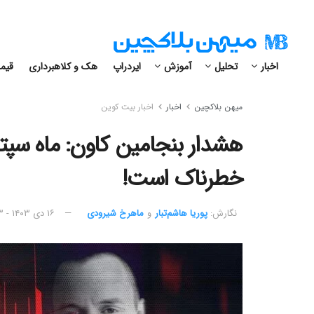
اخبار
تحلیل
آموزش
ایردراپ
هک و کلاهبرداری
قیمت
میهن بلاکچین
اخبار
اخبار بیت کوین
هشدار بنجامین کاون: ماه سپتام
خطرناک است!
نگارش:‌
پوریا هاشم‌تبار
و
ماهرخ شیرودی
۱۶ دی ۱۴۰۳ - ۱۲:۴۳