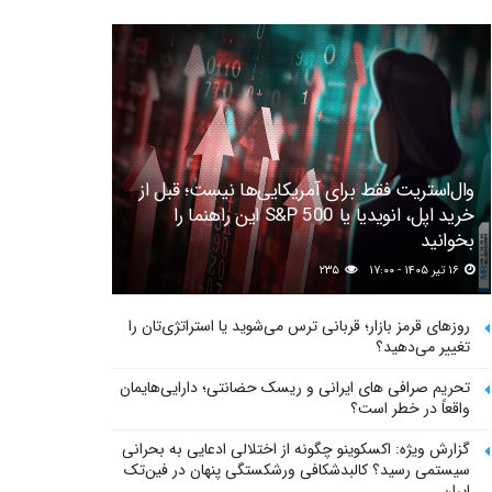
وال‌استریت فقط برای آمریکایی‌ها نیست؛ قبل از
خرید اپل، انویدیا یا S&P 500 این راهنما را
بخوانید
۱۶ تیر ۱۴۰۵ - ۱۷:۰۰
۲۳۵
روزهای قرمز بازار؛ قربانی ترس می‌شوید یا استراتژی‌تان را
تغییر می‌دهید؟
تحریم صرافی های ایرانی و ریسک حضانتی؛ دارایی‌هایمان
واقعاً در خطر است؟
گزارش ویژه: اکسکوینو چگونه از اختلالی ادعایی به بحرانی
سیستمی رسید؟ کالبدشکافی ورشکستگی پنهان در فین‌تک
ایران