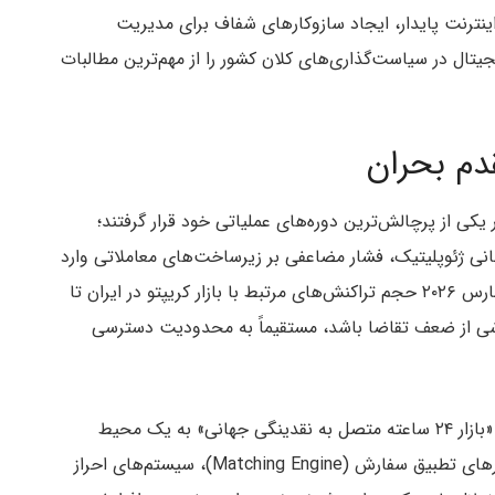
ینترنت پایدار، ایجاد سازوکارهای شفاف برای مدیریت
یتال در سیاست‌گذاری‌های کلان کشور را از مهم‌ترین مطالبات
دم بحران
 یکی از پرچالش‌ترین دوره‌های عملیاتی خود قرار گرفتند؛
ینانی ژئوپلیتیک، فشار مضاعفی بر زیرساخت‌های معاملاتی وارد
، در مقطع ۲۷ فوریه تا ۱ مارس ۲۰۲۶ حجم تراکنش‌های مرتبط با بازار کریپتو در ایران تا
ه ناشی از ضعف تقاضا باشد، مستقیماً به محدودیت دسترسی
این اختلال عملاً ساختار عملکردی صرافی‌ها را از حالت «بازار ۲۴ ساعته متصل به نقدینگی جهانی» به یک محیط
نیمه‌منقطع تبدیل کرد. در چنین شرایطی، APIها، موتورهای تطبیق سفارش (Matching Engine)، سیستم‌های احراز