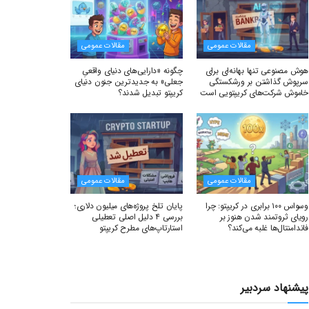
مقالات عمومی
مقالات عمومی
هوش مصنوعی تنها بهانه‌ای برای
چگونه «دارایی‌های دنیای واقعیِ
سرپوش گذاشتن بر ورشکستگی
جعلی» به جدیدترین جنون دنیای
خاموش شرکت‌های کریپتویی است
کریپتو تبدیل شدند؟
مقالات عمومی
مقالات عمومی
وسواس ۱۰۰ برابری در کریپتو: چرا
پایان تلخ پروژه‌های میلیون دلاری؛
رویای ثروتمند شدن هنوز بر
بررسی ۴ دلیل اصلی تعطیلی
فاندامنتال‌ها غلبه می‌کند؟
استارتاپ‌های مطرح کریپتو
پیشنهاد سردبیر