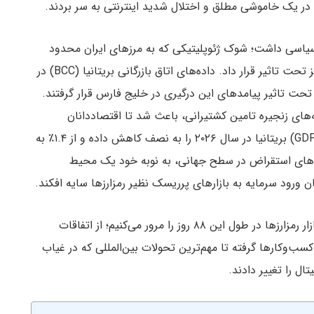
سیاسی داشت؛ شوک ژئوپلیتیکی که به مرزهای ایران محدود
نماند و امواج لرزشی آن پیکره اقتصاد کلان جهانی را نیز تحت تاثیر قرار داد. داده‌های اتاق بازرگانی بریتانیا (BCC) در
ت‌های بریتانیایی تحت تاثیر پیامدهای این درگیری در خلیج فارس قرار گرفتند.
ای زنجیره تامین کشتیرانی، باعث شد تا اقتصاددانان
موسسه KPMG پیش‌بینی رشد تولید ناخالص داخلی (GDP) بریتانیا در سال ۲۰۲۶ را به نصف کاهش داده و از ۱.۴٪ به
ینه‌های استقراض در سطح جهانی، به نوبه خود یک محیط
ان ورود سرمایه به بازارهای پرریسک نظیر رمزارزها سایه افکند.
در این گزارش از میهن بلاکچین، مهم‌ترین رویدادهای بازار رمزارزها در طول این ۸۸ روز را مرور می‌کنیم؛ از اتفاقات
کسب‌وکارها گرفته تا مهم‌ترین تحولات بین‌المللی که در غیاب
تال را تغییر دادند.